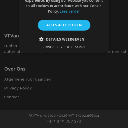
experience. By using our website you consent
to all cookies in accordance with our Cookie
Policy.
Lees verder
ALLES ACCEPTEREN
VTVauto.nl
DETAILS WEERGEVEN
rubber
POWERED BY COOKIESCRIPT
STRIKT NOODZAKELIJK
automatten,wieldoppen,autostoelhoezen,zijwindschermen,kof
PRESTATIE
TARGETING
Over Ons
FUNCTIONEEL
Algemene voorwaarden
Privacy Policy
Contact
Strikt noodzakelijk
Prestatie
Targeting
Functioneel
© VTV s.r.o. 2010 - 2026 VAT: SK2023166904
Strictly necessary cookies allow core website
+421 948 797 373
functionality such as user login and account
management. The website cannot be used