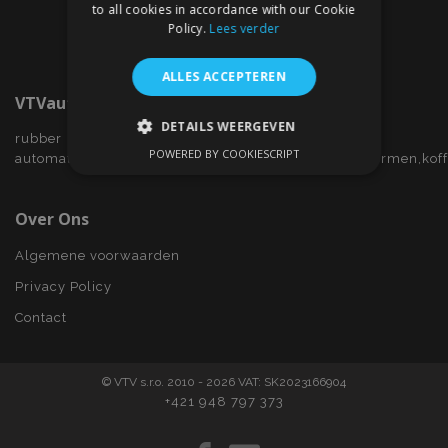
to all cookies in accordance with our Cookie
Policy.
Lees verder
ALLES ACCEPTEREN
VTVauto.nl
DETAILS WEERGEVEN
rubber
POWERED BY COOKIESCRIPT
automatten,wieldoppen,autostoelhoezen,zijwindschermen,kof
STRIKT NOODZAKELIJK
PRESTATIE
TARGETING
Over Ons
FUNCTIONEEL
Algemene voorwaarden
Privacy Policy
Contact
Strikt noodzakelijk
Prestatie
Targeting
Functioneel
© VTV s.r.o. 2010 - 2026 VAT: SK2023166904
Strictly necessary cookies allow core website
+421 948 797 373
functionality such as user login and account
management. The website cannot be used