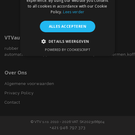
experience. By using our website you consent
to all cookies in accordance with our Cookie
Policy.
Lees verder
ALLES ACCEPTEREN
VTVauto.nl
DETAILS WEERGEVEN
rubber
POWERED BY COOKIESCRIPT
STRIKT NOODZAKELIJK
automatten,wieldoppen,autostoelhoezen,zijwindschermen,kof
PRESTATIE
TARGETING
Over Ons
FUNCTIONEEL
Algemene voorwaarden
Privacy Policy
Contact
Strikt noodzakelijk
Prestatie
Targeting
Functioneel
© VTV s.r.o. 2010 - 2026 VAT: SK2023166904
Strictly necessary cookies allow core website
+421 948 797 373
functionality such as user login and account
management. The website cannot be used