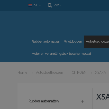
Zoek
Nl
Rubber automatten
Wieldoppen
Autostoelhoeze
Motor en versnellingsbak beschermplaat
Home
Autostoelhoezen
CITROEN
XSARA
XS
Rubber automatten