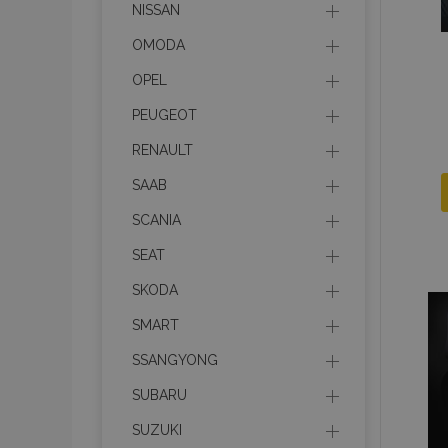
NISSAN
OMODA
recently_compared_prod
OPEL
section_data_ids
PEUGEOT
RENAULT
mage-cache-sessid
SAAB
SCANIA
recently_viewed_product
SEAT
PHPSESSID
SKODA
SMART
SSANGYONG
SUBARU
recently_viewed_product
SUZUKI
recently_compared_prod