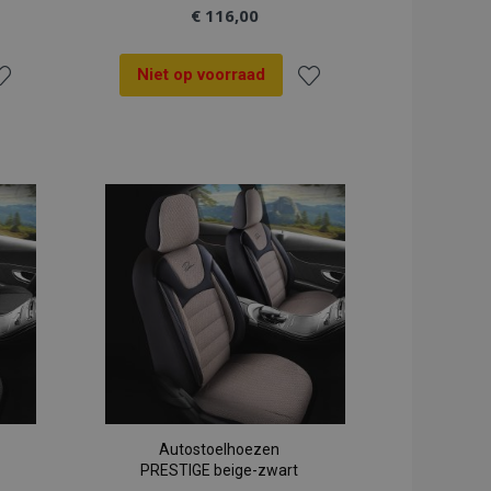
€ 116,00
Niet op voorraad
oeg
Voeg
oe
toe
an
aan
rlanglijst
verlanglijst
Autostoelhoezen
PRESTIGE beige-zwart