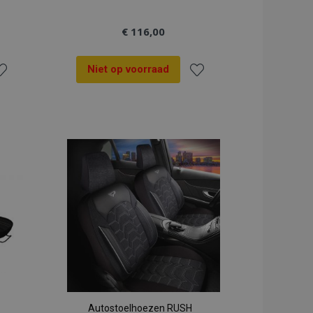
€ 116,00
Niet op voorraad
oeg
Voeg
oe
toe
an
aan
rlanglijst
verlanglijst
Autostoelhoezen RUSH