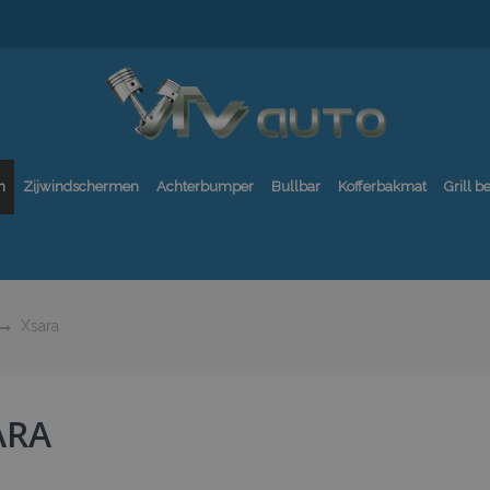
n
Zijwindschermen
Achterbumper
Bullbar
Kofferbakmat
Grill 
Xsara
ARA