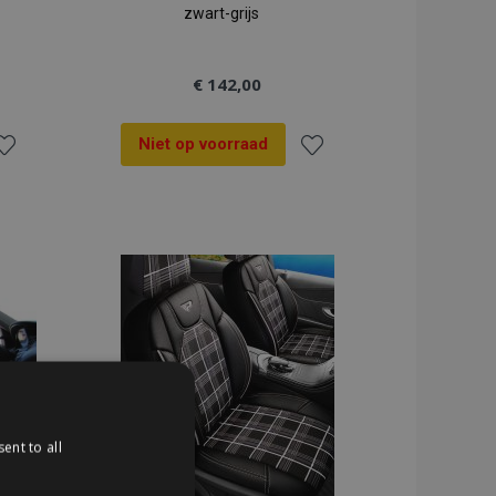
zwart-grijs
€ 142,00
Niet op voorraad
oeg
Voeg
oe
toe
an
aan
erlanglijst
verlanglijst
ent to all