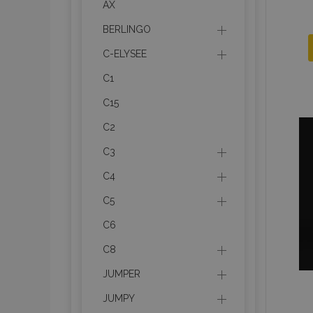
AX
BERLINGO
C-ELYSEE
C1
C15
C2
C3
C4
C5
C6
C8
JUMPER
JUMPY