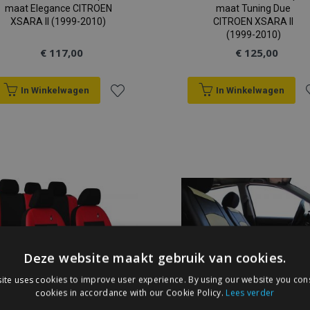
maat Elegance CITROEN
maat Tuning Due
XSARA II (1999-2010)
CITROEN XSARA II
(1999-2010)
€ 117,00
€ 125,00
In Winkelwagen
In Winkelwagen
Voeg
V
toe
t
aan
a
verlanglijst
v
Deze website maakt gebruik van cookies.
ite uses cookies to improve user experience. By using our website you cons
cookies in accordance with our Cookie Policy.
Lees verder