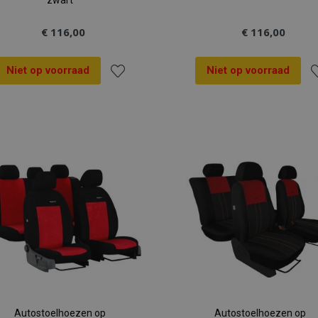
zwart
€ 116,00
€ 116,00
Niet op voorraad
Niet op voorraad
Voeg
V
toe
t
aan
a
verlanglijst
ve
Autostoelhoezen op
Autostoelhoezen op