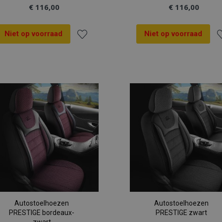
€ 116,00
€ 116,00
Niet op voorraad
Niet op voorraad
Voeg
V
toe
t
aan
a
verlanglijst
ve
Autostoelhoezen
Autostoelhoezen
PRESTIGE bordeaux-
PRESTIGE zwart