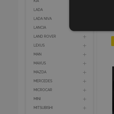
KIA
LADA
LADA NIVA
LANCIA
STR
LAND ROVER
LEXUS
MAN
Strictly necessary cookies
MAXUS
properly without strictly n
MAZDA
Naam
MERCEDES
product_data_storage
MICROCAR
CookieScriptConsent
MINI
MITSUBISHI
mage-translation-file-ve