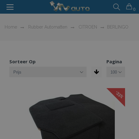
0
Home
Rubber Automatten
CITROEN
BERLINGO
Sorteer Op
Pagina
-33%