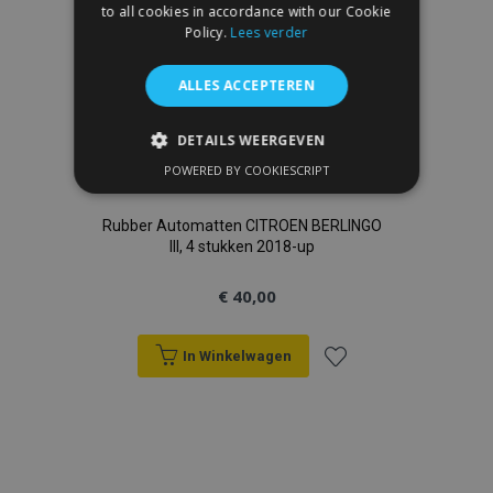
to all cookies in accordance with our Cookie
Policy.
Lees verder
ALLES ACCEPTEREN
DETAILS WEERGEVEN
POWERED BY COOKIESCRIPT
STRIKT NOODZAKELIJK
Rubber Automatten CITROEN BERLINGO
PRESTATIE
TARGETING
III, 4 stukken 2018-up
FUNCTIONEEL
€ 40,00
In Winkelwagen
Strikt noodzakelijk
Prestatie
Voeg
Targeting
Functioneel
toe
Strictly necessary cookies allow core website
functionality such as user login and account
management. The website cannot be used
aan