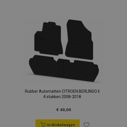
Voeg
toe
section_data_ids
Adobe Inc.
www.vtvauto.nl
aan
verlanglijst
mage-cache-sessid
Adobe Inc.
www.vtvauto.nl
recently_viewed_product_previous
Adobe Inc.
www.vtvauto.nl
Rubber Automatten CITROEN BERLINGO II
4 stukken 2008-2018
PHPSESSID
PHP.net
.vtvauto.nl
€ 40,00
In Winkelwagen