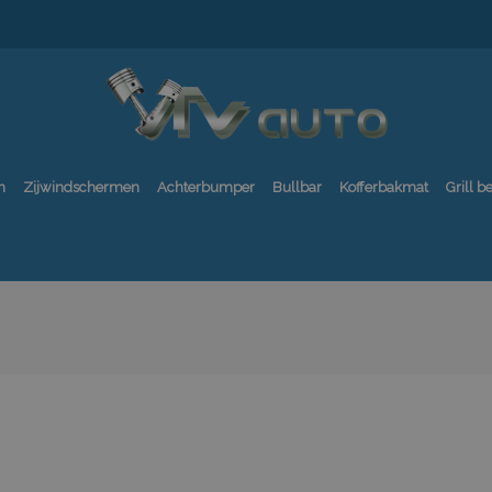
n
Zijwindschermen
Achterbumper
Bullbar
Kofferbakmat
Grill 