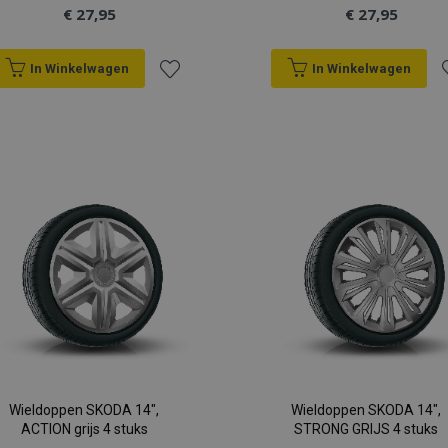
€ 27,95
€ 27,95
In Winkelwagen
In Winkelwagen
Voeg
V
toe
t
aan
a
verlanglijst
v
Wieldoppen SKODA 14",
Wieldoppen SKODA 14",
ACTION grijs 4 stuks
STRONG GRIJS 4 stuks