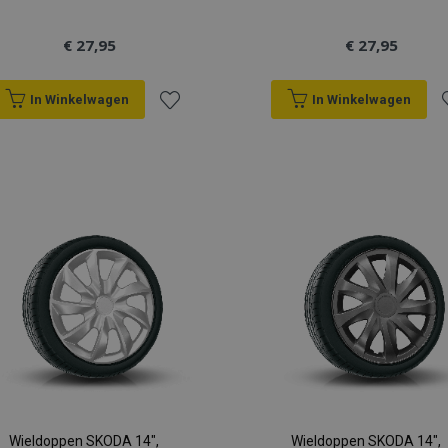
€ 27,95
€ 27,95
In Winkelwagen
In Winkelwagen
Voeg
V
toe
t
aan
a
verlanglijst
v
Wieldoppen SKODA 14",
Wieldoppen SKODA 14",