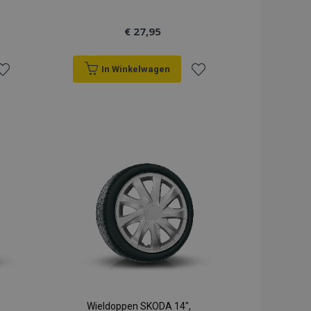
€ 27,95
In Winkelwagen
oeg
Voeg
oe
toe
an
aan
erlanglijst
verlanglijst
Wieldoppen SKODA 14",