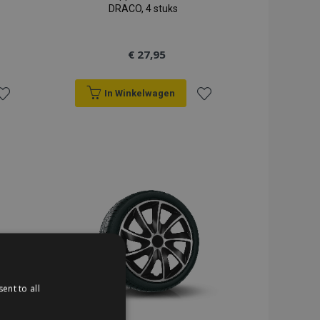
DRACO, 4 stuks
€ 27,95
In Winkelwagen
oeg
Voeg
oe
toe
an
aan
erlanglijst
verlanglijst
ent to all