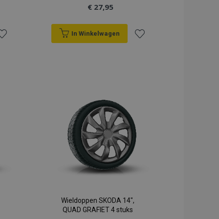
€ 27,95
In Winkelwagen
oeg
Voeg
oe
toe
an
aan
erlanglijst
verlanglijst
Wieldoppen SKODA 14",
QUAD GRAFIET 4 stuks