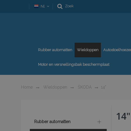
Zoek
Nl
Rubber automatten
Wieldoppen
Autostoelhoeze
Motor en versnellingsbak beschermplaat
Home
Wieldoppen
ŠKODA
14"
14"
Rubber automatten