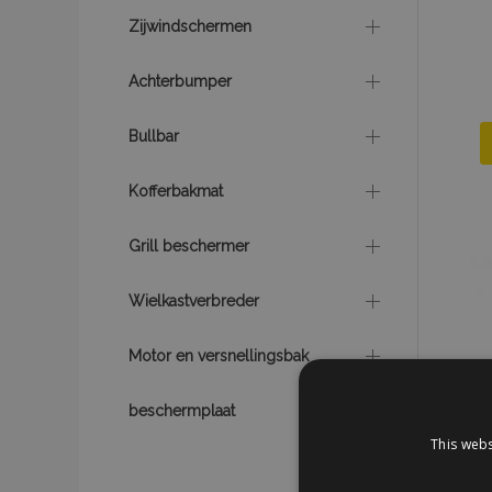
Zijwindschermen
Achterbumper
Bullbar
Kofferbakmat
Grill beschermer
Wielkastverbreder
Motor en versnellingsbak
beschermplaat
This webs