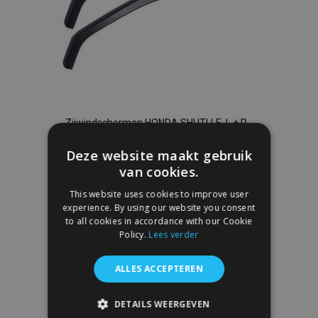
Zijwindschermen HONDA SHUTLLE, L + R
1996-2001, voor, 2 stukken, 5-deur
Deze website maakt gebruik
€ 41,95
van cookies.
This website uses cookies to improve user
In Winkelwagen
experience. By using our website you consent
Voeg
to all cookies in accordance with our Cookie
Policy.
Lees verder
toe
ALLES ACCEPTEREN
aan
verlanglijst
DETAILS WEERGEVEN