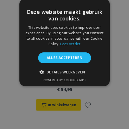
Deze website maakt gebruik
van cookies.
This website uses cookies to improve user
experience. By using our website you consent
to all cookies in accordance with our Cookie
Policy.
Lees verder
ALLES ACCEPTEREN
Zijwindschermen VOLVO 460/440, L + R
DETAILS WEERGEVEN
1990-, voor en achter, 4 stukken, 4-deur
POWERED BY COOKIESCRIPT
STRIKT NOODZAKELIJK
€ 54,95
PRESTATIE
TARGETING
In Winkelwagen
FUNCTIONEEL
Voeg
toe