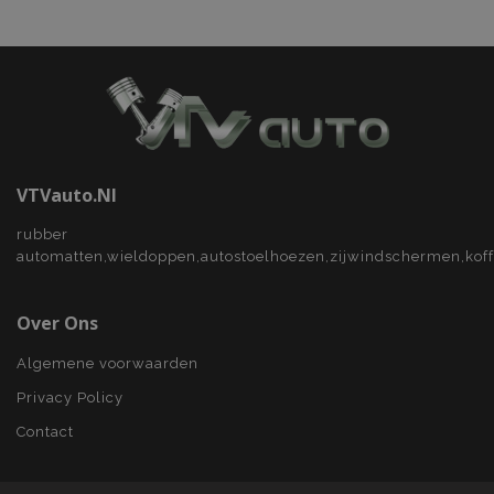
VTVauto.nl
recently_viewed_product
Adobe Inc.
www.vtvauto.nl
rubber
automatten,wieldoppen,autostoelhoezen,zijwindschermen,kof
recently_compared_product
Adobe Inc.
www.vtvauto.nl
Over Ons
X-Magento-Vary
Adobe Inc.
Algemene voorwaarden
www.vtvauto.nl
Privacy Policy
Contact