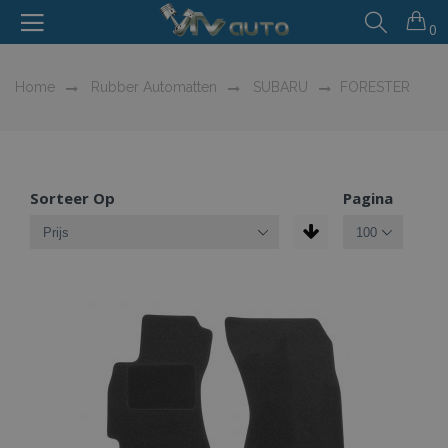
0
Home
Rubber Automatten
SUBARU
FORESTER
Sorteer Op
Pagina