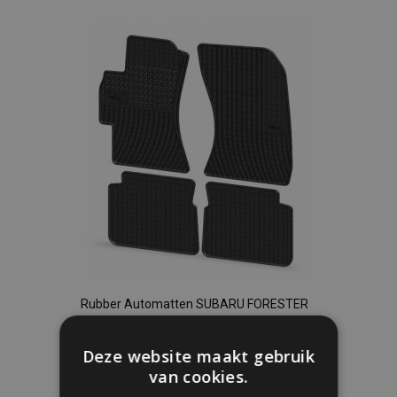
toe
aan
verlanglijst
Rubber Automatten SUBARU FORESTER
IV 4 stukken 2013-2018
Deze website maakt gebruik
€ 40,00
van cookies.