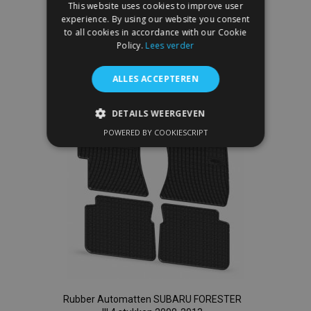
This website uses cookies to improve user
In Winkelwagen
experience. By using our website you consent
to all cookies in accordance with our Cookie
Voeg
Policy.
Lees verder
toe
ALLES ACCEPTEREN
aan
DETAILS WEERGEVEN
verlanglijst
POWERED BY COOKIESCRIPT
STRIKT NOODZAKELIJK
PRESTATIE
TARGETING
FUNCTIONEEL
Strikt noodzakelijk
Prestatie
Targeting
Functioneel
Rubber Automatten SUBARU FORESTER
Strictly necessary cookies allow core website