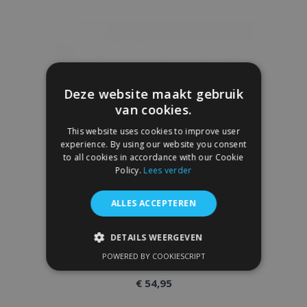
toe
aan
verlanglijst
Deze website maakt gebruik
van cookies.
This website uses cookies to improve user
experience. By using our website you consent
to all cookies in accordance with our Cookie
Policy.
Lees verder
ALLES ACCEPTEREN
DETAILS WEERGEVEN
Zijwindschermen FIAT PALIO, L + R 2002-
2007, voor en achter, 4 stukken, 4/5-deur
POWERED BY COOKIESCRIPT
STRIKT NOODZAKELIJK
€ 54,95
PRESTATIE
TARGETING