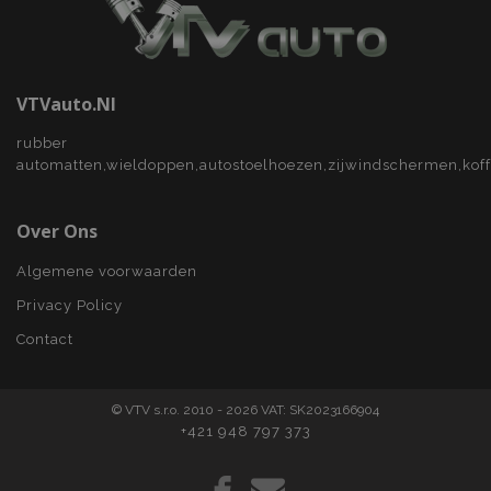
recently_viewed_product_previous
Adobe Inc.
www.vtvauto.nl
VTVauto.nl
PHPSESSID
PHP.net
rubber
.vtvauto.nl
automatten,wieldoppen,autostoelhoezen,zijwindschermen,kof
Over Ons
Algemene voorwaarden
Privacy Policy
Contact
recently_viewed_product
© VTV s.r.o. 2010 - 2026 VAT: SK2023166904
Adobe Inc.
www.vtvauto.nl
+421 948 797 373
recently_compared_product
Adobe Inc.