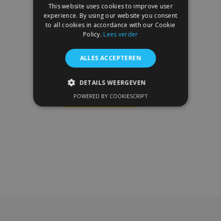
This website uses cookies to improve user
experience. By using our website you consent
to all cookies in accordance with our Cookie
Policy.
Lees verder
3D rubberen vloermatten No.77 voor
ALLES ACCEPTEREN
NISSAN NV400 2011-up (1 stuk)
€ 52,95
DETAILS WEERGEVEN
POWERED BY COOKIESCRIPT
In Winkelwagen
STRIKT NOODZAKELIJK
Voeg
PRESTATIE
TARGETING
toe
FUNCTIONEEL
aan
verlanglijst
Strikt noodzakelijk
Prestatie
Targeting
Functioneel
Strictly necessary cookies allow core website