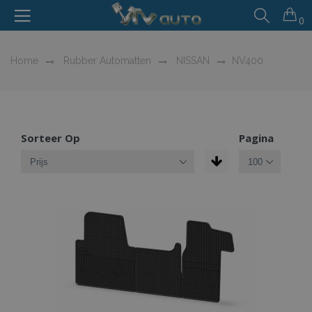
0
Home
Rubber Automatten
NISSAN
NV400
Sorteer Op
Pagina