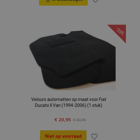
Voeg
toe
-33%
aan
verlanglijst
Velours automatten op maat voor Fiat
Ducato II Van (1994-2006) (1 stuk)
€ 20,95
€ 30,95
Niet op voorraad