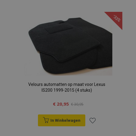
toe
-33%
aan
verlanglijst
Velours automatten op maat voor Lexus
IS200 1999-2015 (4 stuks)
€ 20,95
€ 30,95
In Winkelwagen
Voeg