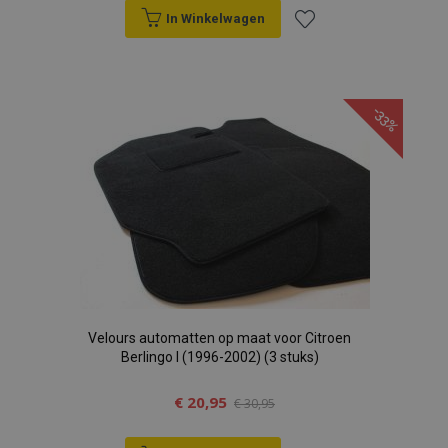
In Winkelwagen
Voeg
toe
-33%
aan
verlanglijst
Velours automatten op maat voor Citroen
Berlingo I (1996-2002) (3 stuks)
€ 20,95
€ 30,95