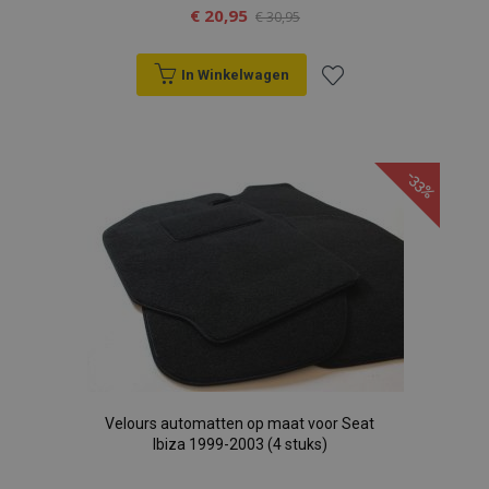
€ 20,95
€ 30,95
section_data_ids
Adobe Inc.
www.vtvauto.nl
In Winkelwagen
Voeg
mage-cache-sessid
Adobe Inc.
www.vtvauto.nl
toe
-33%
aan
verlanglijst
recently_viewed_product_previous
Adobe Inc.
www.vtvauto.nl
PHPSESSID
PHP.net
.vtvauto.nl
Velours automatten op maat voor Seat
Ibiza 1999-2003 (4 stuks)