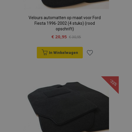
Velours automatten op maat voor Ford
Fiesta 1996-2002 (4 stuks) (rood
opschrift)
€ 20,95
€ 30,95
In Winkelwagen
Voeg
toe
-33%
aan
verlanglijst