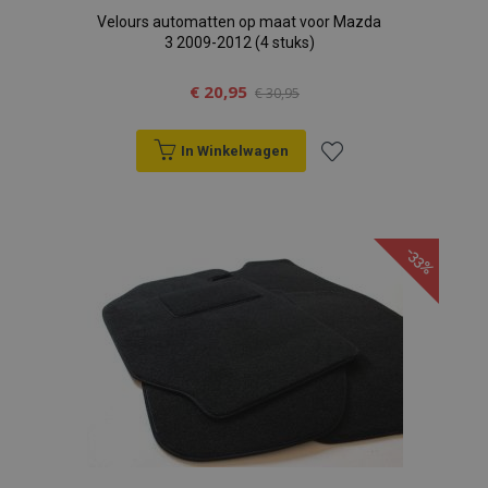
Velours automatten op maat voor Mazda
3 2009-2012 (4 stuks)
€ 20,95
€ 30,95
In Winkelwagen
Voeg
toe
-33%
aan
verlanglijst