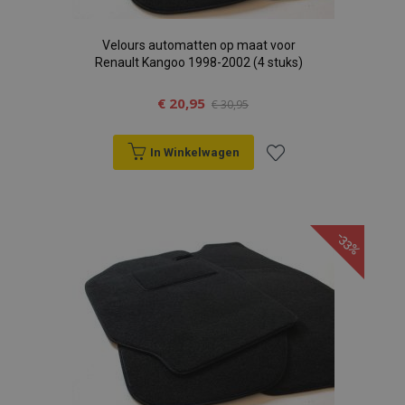
Velours automatten op maat voor
Renault Kangoo 1998-2002 (4 stuks)
€ 20,95
€ 30,95
In Winkelwagen
Voeg
toe
-33%
aan
verlanglijst