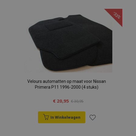
toe
-33%
aan
verlanglijst
Velours automatten op maat voor Nissan
Primera P11 1996-2000 (4 stuks)
€ 20,95
€ 30,95
In Winkelwagen
Voeg