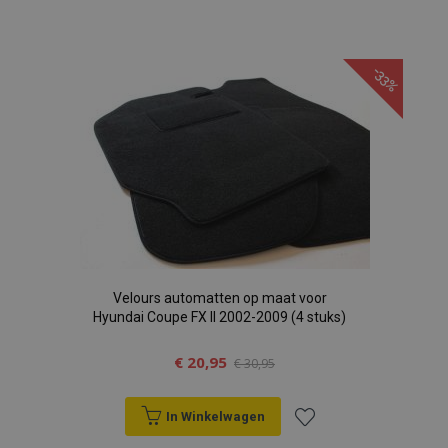
Voeg
toe
-33%
aan
verlanglijst
Velours automatten op maat voor
Hyundai Coupe FX II 2002-2009 (4 stuks)
€ 20,95
€ 30,95
In Winkelwagen