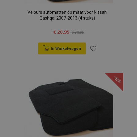
Velours automatten op maat voor Nissan
Qashqai 2007-2013 (4 stuks)
€ 20,95
€ 30,95
In Winkelwagen
Voeg
toe
-33%
aan
verlanglijst