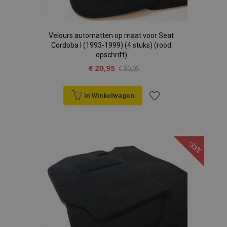
Velours automatten op maat voor Seat
Cordoba I (1993-1999) (4 stuks) (rood
opschrift)
€ 20,95
€ 30,95
In Winkelwagen
Voeg
toe
-33%
aan
verlanglijst