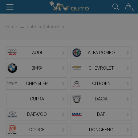
0
Home
Rubber Automatten
AUDI
ALFA ROMEO
BMW
CHEVROLET
CHRYSLER
CITROEN
CUPRA
DACIA
DAEWOO
DAF
DODGE
DONGFENG