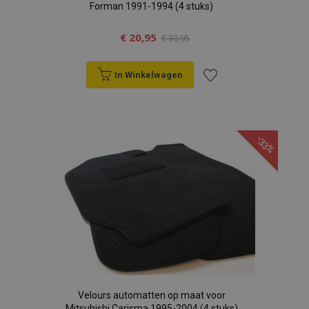
Forman 1991-1994 (4 stuks)
€ 20,95
€ 30,95
In Winkelwagen
Voeg
toe
-33%
aan
verlanglijst
Velours automatten op maat voor
Mitsubishi Carisma 1995-2004 (4 stuks)