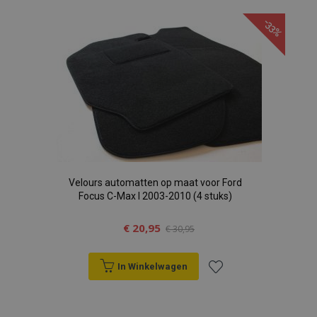
toe
-33%
aan
verlanglijst
Velours automatten op maat voor Ford
Focus C-Max I 2003-2010 (4 stuks)
€ 20,95
€ 30,95
In Winkelwagen
Voeg