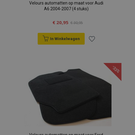
Velours automatten op maat voor Audi
A6 2004-2007 (4 stuks)
€ 20,95
€ 30,95
In Winkelwagen
Voeg
toe
-33%
aan
verlanglijst