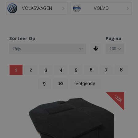
VOLKSWAGEN
VOLVO
Sorteer Op
Pagina
Pagina
U
Pagina
Pagina
Pagina
Pagina
Pagina
Pagina
Pagina
1
2
3
4
5
6
7
8
lees
momenteel
pagina
Pagina
Pagina
Pagina
9
10
Volgende
-33%