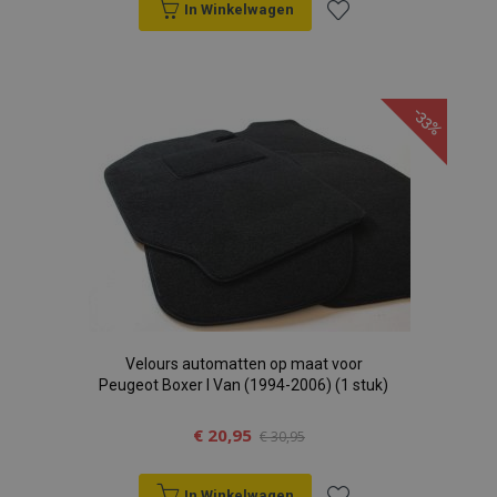
In Winkelwagen
Voeg
toe
-33%
aan
verlanglijst
Velours automatten op maat voor
Peugeot Boxer I Van (1994-2006) (1 stuk)
€ 20,95
€ 30,95
In Winkelwagen