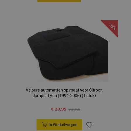
Voeg
toe
-33%
aan
verlanglijst
Velours automatten op maat voor Citroen
Jumper I Van (1994-2006) (1 stuk)
€ 20,95
€ 30,95
In Winkelwagen