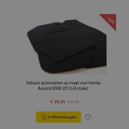
Voeg
toe
-33%
aan
verlanglijst
Velours automatten op maat voor Honda
Accord 2008-2013 (4 stuks)
€ 20,95
€ 30,95
In Winkelwagen
Voeg