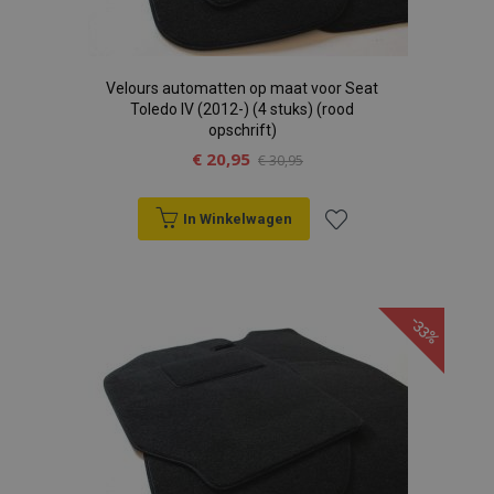
Velours automatten op maat voor Seat
Toledo IV (2012-) (4 stuks) (rood
opschrift)
€ 20,95
€ 30,95
In Winkelwagen
Voeg
toe
-33%
aan
verlanglijst