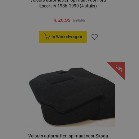
Velours automatten op maat voor Ford
Escort IV 1986-1990 (4 stuks)
€ 20,95
€ 30,95
In Winkelwagen
Voeg
toe
-33%
aan
verlanglijst
Velours automatten op maat voor Skoda