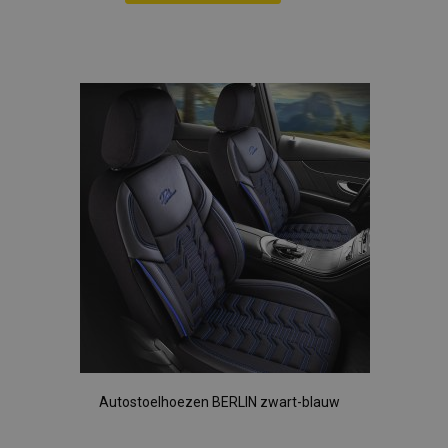
section_data_ids
Adobe Inc.
Voeg
www.vtvauto.nl
toe
aan
mage-cache-sessid
Adobe Inc.
www.vtvauto.nl
verlanglijst
recently_viewed_product_previous
Adobe Inc.
www.vtvauto.nl
PHPSESSID
PHP.net
.vtvauto.nl
Autostoelhoezen BERLIN zwart-blauw