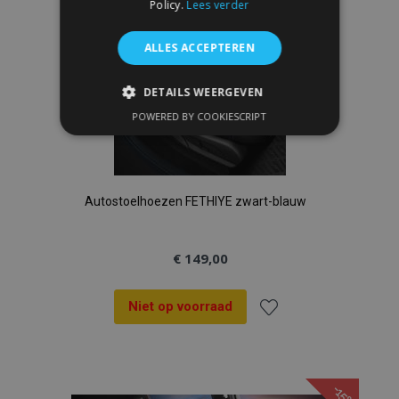
Policy.
Lees verder
ALLES ACCEPTEREN
DETAILS WEERGEVEN
POWERED BY COOKIESCRIPT
STRIKT NOODZAKELIJK
PRESTATIE
TARGETING
FUNCTIONEEL
Autostoelhoezen FETHIYE zwart-blauw
€ 149,00
Strikt noodzakelijk
Prestatie
Targeting
Functioneel
Niet op voorraad
Voeg
Strictly necessary cookies allow core website
functionality such as user login and account
management. The website cannot be used
toe
properly without strictly necessary cookies.
-15%