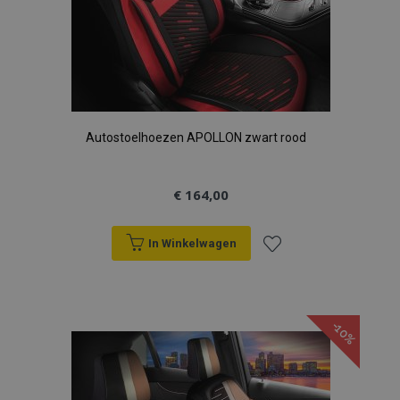
Autostoelhoezen APOLLON zwart rood
€ 164,00
In Winkelwagen
Voeg
toe
-10%
aan
verlanglijst