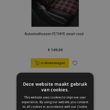
Autostoelhoezen FETHIYE zwart-rood
€ 149,00
In Winkelwagen
Voeg
toe
Deze website maakt gebruik
van cookies.
aan
This website uses cookies to improve user
verlanglijst
experience. By using our website you consent
to all cookies in accordance with our Cookie