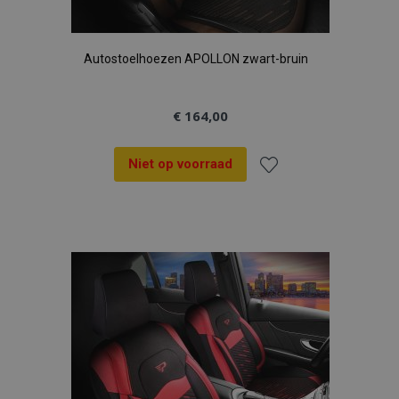
Autostoelhoezen APOLLON zwart-bruin
€ 164,00
Niet op voorraad
Voeg
toe
aan
verlanglijst