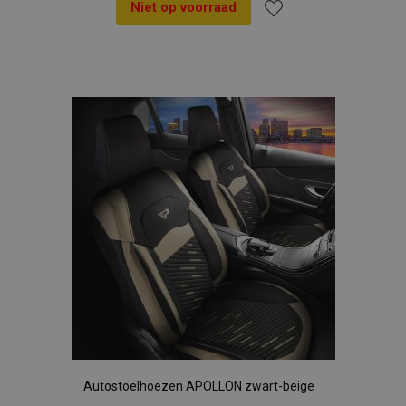
Niet op voorraad
Voeg
toe
aan
verlanglijst
Autostoelhoezen APOLLON zwart-beige