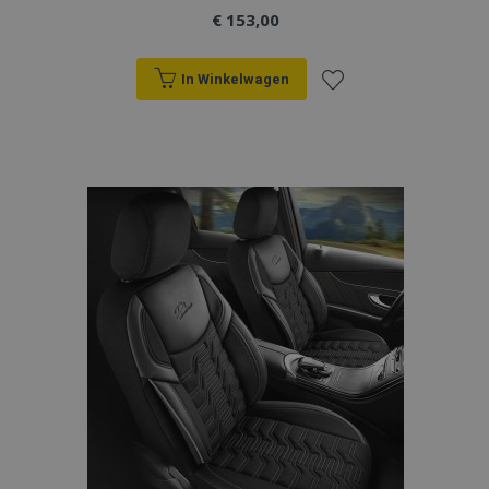
€ 153,00
In Winkelwagen
Voeg
recently_viewed_product
Adobe Inc.
toe
www.vtvauto.nl
aan
recently_compared_product
Adobe Inc.
www.vtvauto.nl
verlanglijst
X-Magento-Vary
Adobe Inc.
www.vtvauto.nl
mage-messages
Adobe Inc.
www.vtvauto.nl