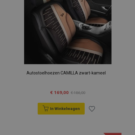
Autostoelhoezen CAMILLA zwart-kameel
€ 169,00
€ 186,00
In Winkelwagen
Voeg
toe