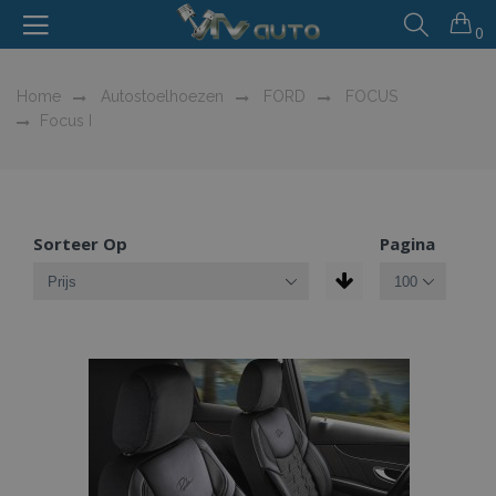
0
Home
Autostoelhoezen
FORD
FOCUS
Focus I
Sorteer Op
Pagina