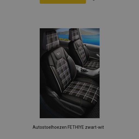
Voeg
toe
aan
verlanglijst
Autostoelhoezen FETHIYE zwart-wit