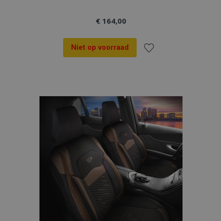
€ 164,00
Niet op voorraad
Voeg
toe
aan
verlanglijst