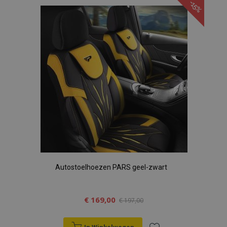
-15%
aan
verlanglijst
Autostoelhoezen PARS geel-zwart
€ 169,00
€ 197,00