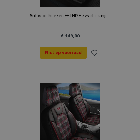
Autostoelhoezen FETHIYE zwart-oranje
€ 149,00
Niet op voorraad
Voeg
toe
aan
verlanglijst