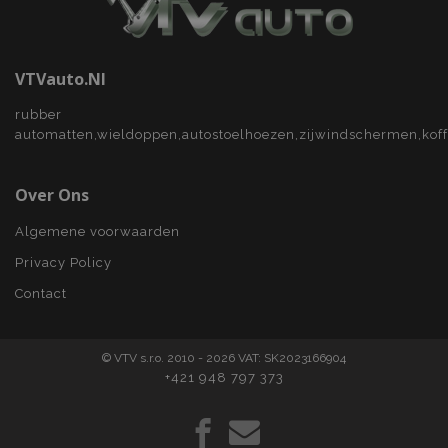
section_data_ids
Adobe Inc.
www.vtvauto.nl
VTVauto.nl
rubber
mage-cache-sessid
Adobe Inc.
automatten,wieldoppen,autostoelhoezen,zijwindschermen,kof
www.vtvauto.nl
Over Ons
Algemene voorwaarden
Privacy Policy
recently_viewed_product_previous
Adobe Inc.
www.vtvauto.nl
Contact
PHPSESSID
PHP.net
.vtvauto.nl
© VTV s.r.o. 2010 - 2026 VAT: SK2023166904
+421 948 797 373