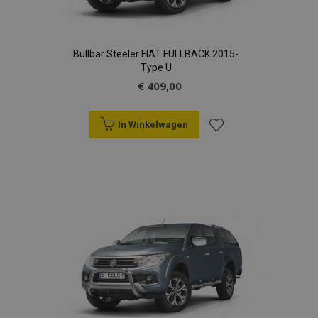
Bullbar Steeler FIAT FULLBACK 2015-
Type U
€ 409,00
In Winkelwagen
Voeg
toe
aan
verlanglijst