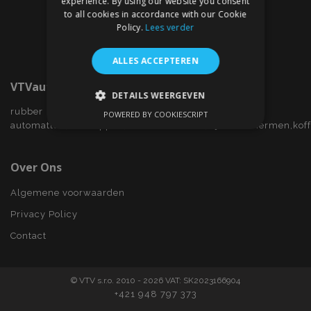
experience. By using our website you consent
to all cookies in accordance with our Cookie
Policy.
Lees verder
ALLES ACCEPTEREN
VTVauto.nl
DETAILS WEERGEVEN
rubber
POWERED BY COOKIESCRIPT
STRIKT NOODZAKELIJK
automatten,wieldoppen,autostoelhoezen,zijwindschermen,kof
PRESTATIE
TARGETING
Over Ons
FUNCTIONEEL
Algemene voorwaarden
Privacy Policy
Contact
Strikt noodzakelijk
Prestatie
Targeting
Functioneel
© VTV s.r.o. 2010 - 2026 VAT: SK2023166904
Strictly necessary cookies allow core website
+421 948 797 373
functionality such as user login and account
management. The website cannot be used