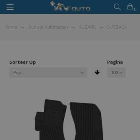
0
Home
Rubber Automatten
SUBARU
OUTBACK
Sorteer Op
Pagina