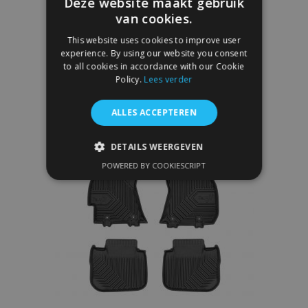
Deze website maakt gebruik
€ 40,00
van cookies.
This website uses cookies to improve user
experience. By using our website you consent
In Winkelwagen
to all cookies in accordance with our Cookie
Voeg
Policy.
Lees verder
toe
ALLES ACCEPTEREN
aan
DETAILS WEERGEVEN
verlanglijst
POWERED BY COOKIESCRIPT
STRIKT NOODZAKELIJK
PRESTATIE
TARGETING
FUNCTIONEEL
Strikt noodzakelijk
Prestatie