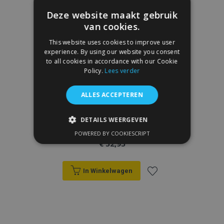
Deze website maakt gebruik
van cookies.
This website uses cookies to improve user
experience. By using our website you consent
to all cookies in accordance with our Cookie
Policy.
Lees verder
ALLES ACCEPTEREN
DETAILS WEERGEVEN
3D rubberen vloermatten No.77 voor
VOLVO XC40 2017-up (4 stukken)
POWERED BY COOKIESCRIPT
STRIKT NOODZAKELIJK
€ 52,95
PRESTATIE
TARGETING
In Winkelwagen
FUNCTIONEEL
Voeg
toe