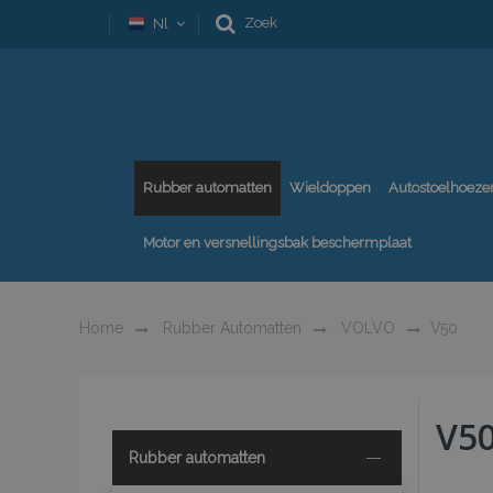
Zoek
Nl
Rubber automatten
Wieldoppen
Autostoelhoeze
Motor en versnellingsbak beschermplaat
Home
Rubber Automatten
VOLVO
V50
V5
Rubber automatten