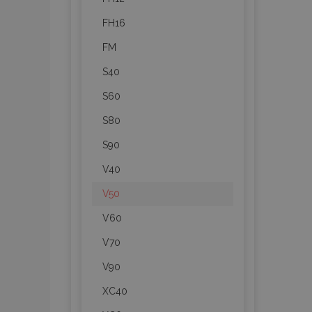
FH16
CookieScriptConsent
FM
S40
mage-translation-file-ve
S60
recently_compared_prod
S80
S90
section_data_ids
V40
mage-cache-sessid
V50
V60
recently_viewed_product
V70
V90
PHPSESSID
XC40