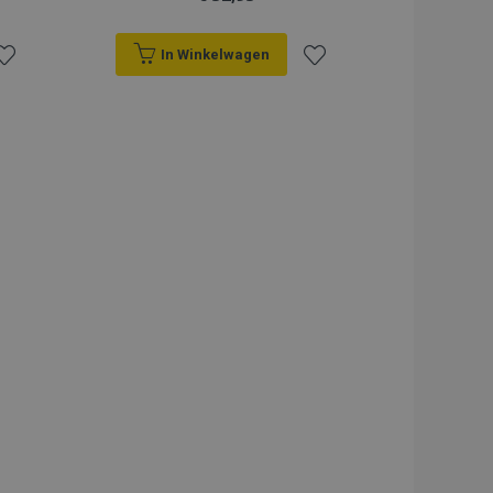
In Winkelwagen
oeg
Voeg
oe
toe
an
aan
erlanglijst
verlanglijst