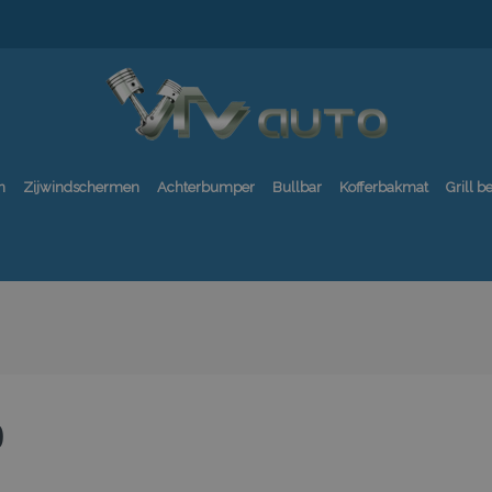
n
Zijwindschermen
Achterbumper
Bullbar
Kofferbakmat
Grill 
0