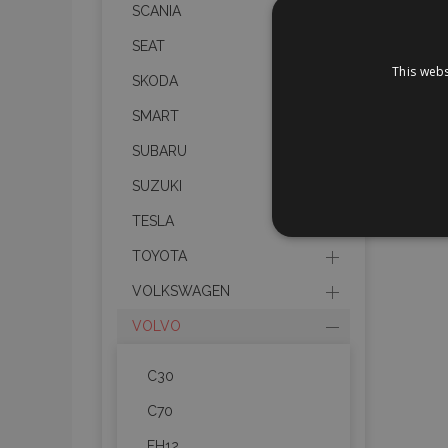
SCANIA
SEAT
This webs
SKODA
SMART
SUBARU
SUZUKI
TESLA
STR
TOYOTA
VOLKSWAGEN
VOLVO
Strictly necessary cookies
properly without strictly n
C30
Naam
C70
FH12
product_data_storage