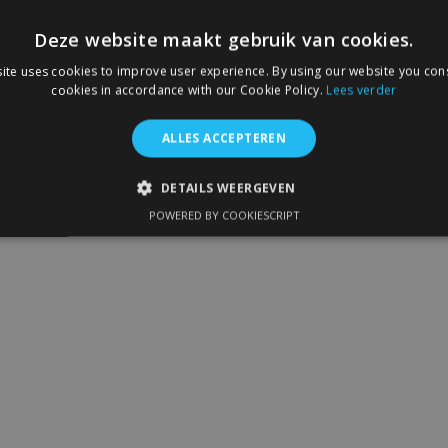
Deze website maakt gebruik van cookies.
ite uses cookies to improve user experience. By using our website you cons
cookies in accordance with our Cookie Policy.
Lees verder
ALLES ACCEPTEREN
DETAILS WEERGEVEN
POWERED BY COOKIESCRIPT
IKT NOODZAKELIJK
PRESTATIE
TARGETING
FUNC
Strikt noodzakelijk
Prestatie
Targeting
Functioneel
 allow core website functionality such as user login and account management. The 
ecessary cookies.
Aanbieder
/
Vervaldatum
Omschrijving
Domein
1 dag
Slaat configuratie op voor prod
Adobe Inc.