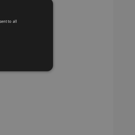
ent to all
TIONEEL
website cannot be used
uctgegevens met