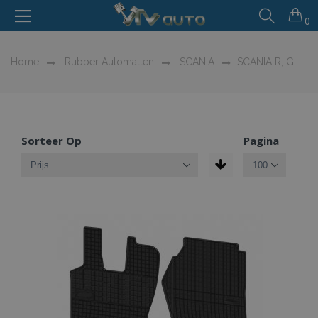
0
Home
Rubber Automatten
SCANIA
SCANIA R, G
Sorteer Op
Pagina