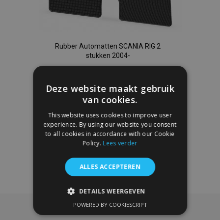
Rubber Automatten SCANIA RIG 2
stukken 2004-
€ 36,00
Deze website maakt gebruik
In Winkelwagen
van cookies.
Voeg
This website uses cookies to improve user
experience. By using our website you consent
toe
to all cookies in accordance with our Cookie
Policy.
Lees verder
aan
ALLES ACCEPTEREN
verlanglijst
DETAILS WEERGEVEN
POWERED BY COOKIESCRIPT
STRIKT NOODZAKELIJK