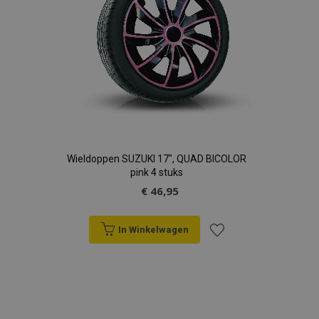
recently_viewed_product
Adobe Inc.
www.vtvauto.nl
recently_compared_product
Adobe Inc.
www.vtvauto.nl
X-Magento-Vary
Adobe Inc.
www.vtvauto.nl
Wieldoppen SUZUKI 17", QUAD BICOLOR
pink 4 stuks
€ 46,95
In Winkelwagen
Voeg
mage-messages
Adobe Inc.
www.vtvauto.nl
toe
aan