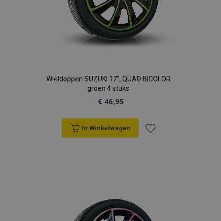
mage-cache-sessid
Adobe Inc.
www.vtvauto.nl
Wieldoppen SUZUKI 17", QUAD BICOLOR
groen 4 stuks
recently_viewed_product_previous
Adobe Inc.
€ 46,95
www.vtvauto.nl
In Winkelwagen
PHPSESSID
PHP.net
.vtvauto.nl
Voeg
toe
aan
verlanglijst