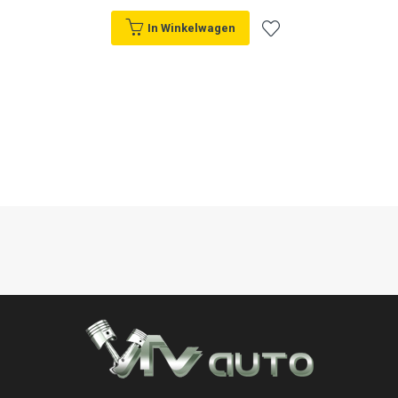
In Winkelwagen
Voeg
toe
aan
verlanglijst