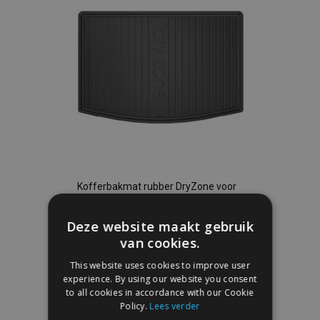
Kofferbakmat rubber DryZone voor
MAZDA CX-3 2015-up (bovenste bodem
kofferbak)
Deze website maakt gebruik
€ 36,95
van cookies.
This website uses cookies to improve user
In Winkelwagen
experience. By using our website you consent
to all cookies in accordance with our Cookie
Voeg
Policy.
Lees verder