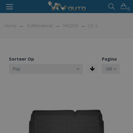
0
Home
Kofferbakmat
MAZDA
CX-3
Sorteer Op
Pagina