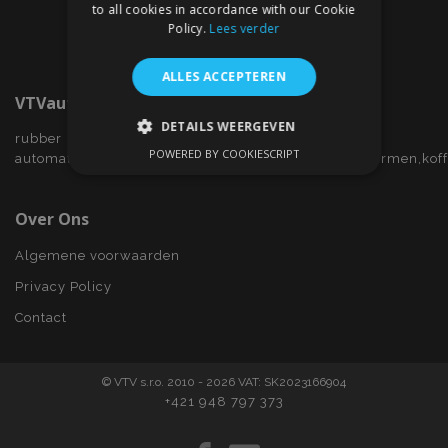
to all cookies in accordance with our Cookie
Policy.
Lees verder
ALLES ACCEPTEREN
VTVauto.nl
DETAILS WEERGEVEN
rubber
POWERED BY COOKIESCRIPT
automatten,wieldoppen,autostoelhoezen,zijwindschermen,kof
STRIKT NOODZAKELIJK
PRESTATIE
TARGETING
Over Ons
FUNCTIONEEL
Algemene voorwaarden
Privacy Policy
Contact
Strikt noodzakelijk
Prestatie
Targeting
Functioneel
© VTV s.r.o. 2010 - 2026 VAT: SK2023166904
Strictly necessary cookies allow core website
+421 948 797 373
functionality such as user login and account
management. The website cannot be used