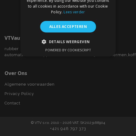
experience. By using our website you consent
to all cookies in accordance with our Cookie
Policy.
Lees verder
ALLES ACCEPTEREN
VTVauto.nl
DETAILS WEERGEVEN
rubber
POWERED BY COOKIESCRIPT
STRIKT NOODZAKELIJK
automatten,wieldoppen,autostoelhoezen,zijwindschermen,kof
PRESTATIE
TARGETING
Over Ons
FUNCTIONEEL
Algemene voorwaarden
Privacy Policy
Contact
Strikt noodzakelijk
Prestatie
Targeting
Functioneel
© VTV s.r.o. 2010 - 2026 VAT: SK2023166904
Strictly necessary cookies allow core website
+421 948 797 373
functionality such as user login and account
management. The website cannot be used