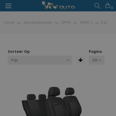
0
Home
Autostoelhoezen
BMW
BMW 5
E39
Sorteer Op
Pagina