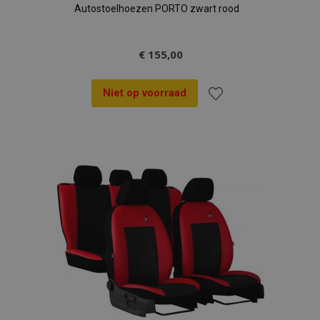
Autostoelhoezen PORTO zwart rood
€ 155,00
Niet op voorraad
Voeg
toe
aan
verlanglijst