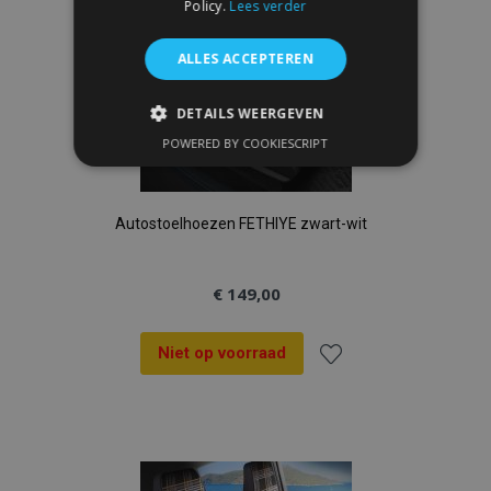
Policy.
Lees verder
ALLES ACCEPTEREN
DETAILS WEERGEVEN
POWERED BY COOKIESCRIPT
STRIKT NOODZAKELIJK
PRESTATIE
TARGETING
Autostoelhoezen FETHIYE zwart-wit
FUNCTIONEEL
€ 149,00
Strikt noodzakelijk
Prestatie
Niet op voorraad
Targeting
Functioneel
Voeg
Strictly necessary cookies allow core website
functionality such as user login and account
toe
management. The website cannot be used
properly without strictly necessary cookies.
aan