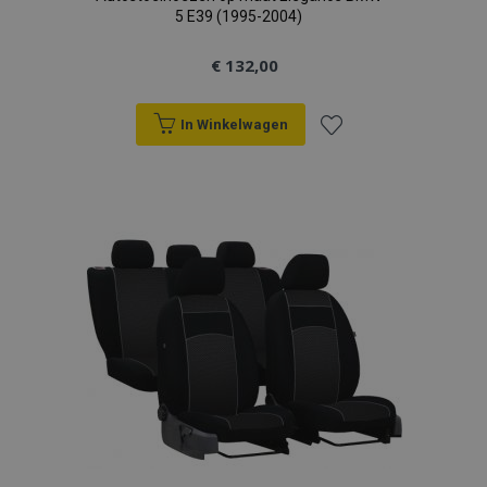
5 E39 (1995-2004)
€ 132,00
In Winkelwagen
Voeg
toe
aan
verlanglijst