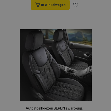
In Winkelwagen
Voeg
toe
aan
verlanglijst
Autostoelhoezen BERLIN zwart-grijs,