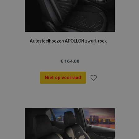
Autostoelhoezen APOLLON zwart-rook
€ 164,00
Niet op voorraad
Voeg
toe
aan
verlanglijst