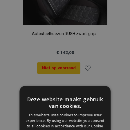
Autostoelhoezen RUSH zwart-grijs
€ 142,00
Niet op voorraad
Voeg
toe
Deze website maakt gebruik
aan
van cookies.
verlanglijst
This website uses cookies to improve user
experience. By using our website you consent
to all cookies in accordance with our Cookie