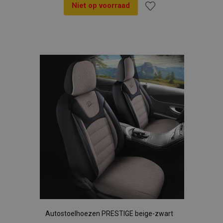
Niet op voorraad
Voeg
toe
aan
verlanglijst
Autostoelhoezen PRESTIGE beige-zwart