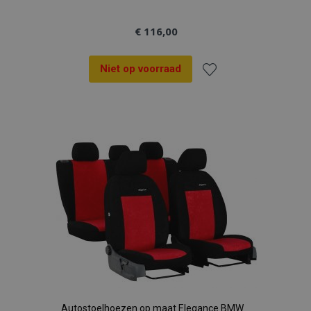
€ 116,00
Niet op voorraad
Voeg
toe
aan
verlanglijst
Autostoelhoezen op maat Elegance BMW