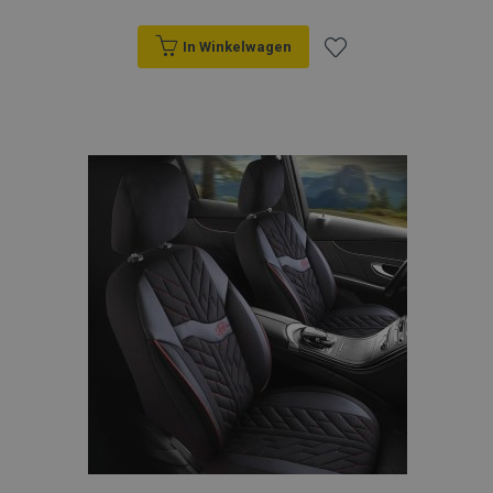
In Winkelwagen
Voeg
toe
aan
verlanglijst