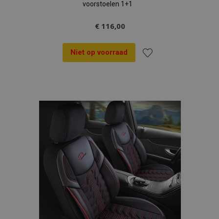
voorstoelen 1+1
€ 116,00
Niet op voorraad
Voeg
toe
aan
verlanglijst