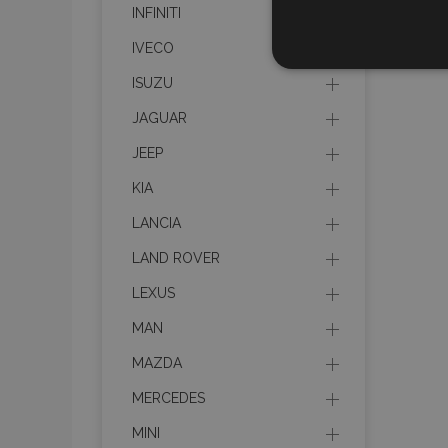
INFINITI
IVECO
STR
ISUZU
JAGUAR
JEEP
Strictly necessary cookies
KIA
properly without strictly n
LANCIA
Naam
LAND ROVER
product_data_storage
LEXUS
CookieScriptConsent
MAN
MAZDA
mage-translation-file-ve
MERCEDES
MINI