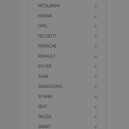
recently_compared_prod
MITSUBISHI
section_data_ids
NISSAN
OPEL
mage-cache-sessid
PEUGEOT
PORSCHE
recently_viewed_product
RENAULT
PHPSESSID
ROVER
SAAB
SSANGYONG
SCANIA
recently_viewed_product
SEAT
recently_compared_prod
SKODA
X-Magento-Vary
SMART