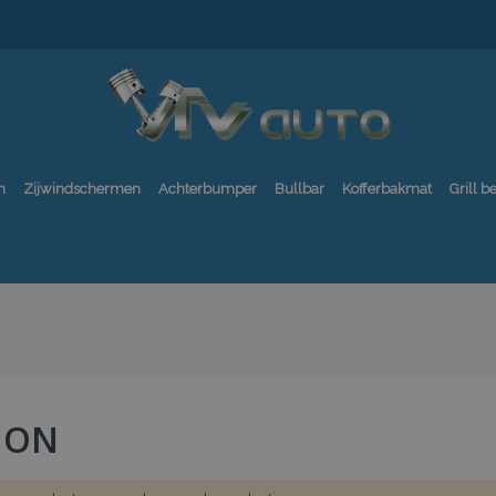
n
Zijwindschermen
Achterbumper
Bullbar
Kofferbakmat
Grill 
ION