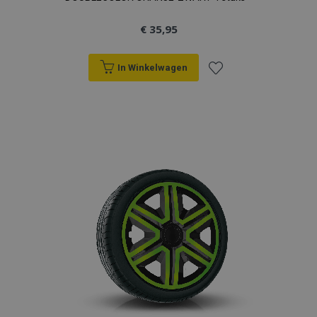
€ 35,95
In Winkelwagen
Voeg
toe
aan
verlanglijst