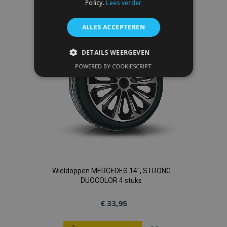
toe
Policy.
Lees verder
aan
ALLES ACCEPTEREN
verlanglijst
DETAILS WEERGEVEN
POWERED BY COOKIESCRIPT
STRIKT NOODZAKELIJK
PRESTATIE
TARGETING
FUNCTIONEEL
Strikt noodzakelijk
Prestatie
Wieldoppen MERCEDES 14", STRONG
Targeting
Functioneel
DUOCOLOR 4 stuks
Strictly necessary cookies allow core website
functionality such as user login and account
€ 33,95
management. The website cannot be used
properly without strictly necessary cookies.