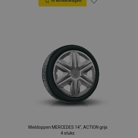
In Winkelwagen
Voeg
toe
aan
verlanglijst
Wieldoppen MERCEDES 14", ACTION grijs
4 stuks