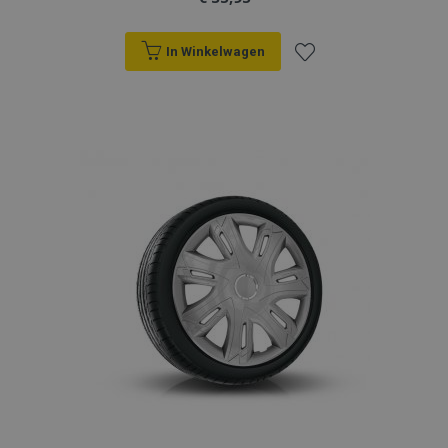
In Winkelwagen
Voeg
toe
aan
verlanglijst