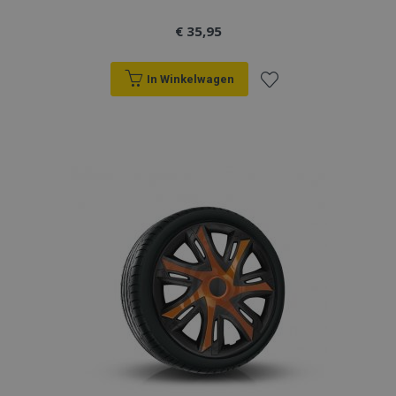
section_data_ids
Adobe Inc.
www.vtvauto.nl
€ 35,95
In Winkelwagen
mage-cache-sessid
Adobe Inc.
Voeg
www.vtvauto.nl
toe
aan
verlanglijst
recently_viewed_product_previous
Adobe Inc.
www.vtvauto.nl
PHPSESSID
PHP.net
.vtvauto.nl