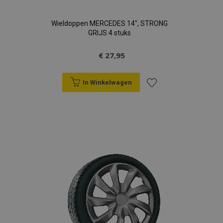
Wieldoppen MERCEDES 14", STRONG
GRIJS 4 stuks
€ 27,95
In Winkelwagen
Voeg
toe
aan
verlanglijst