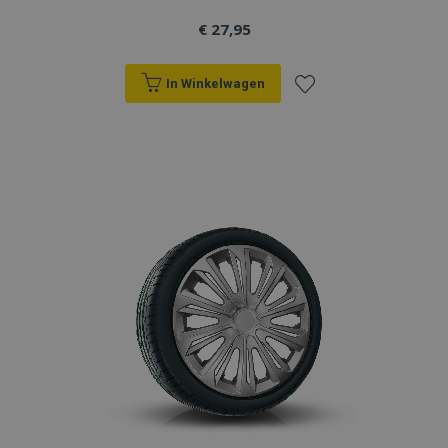
€ 27,95
In Winkelwagen
Voeg
toe
aan
verlanglijst