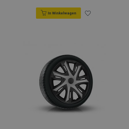
In Winkelwagen
Voeg
toe
aan
verlanglijst