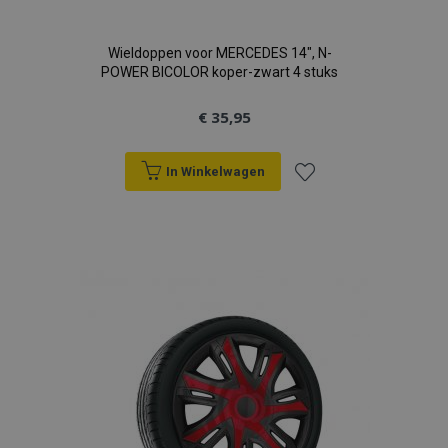
Wieldoppen voor MERCEDES 14", N-
POWER BICOLOR koper-zwart 4 stuks
€ 35,95
recently_viewed_product
Adobe Inc.
www.vtvauto.nl
In Winkelwagen
recently_compared_product
Adobe Inc.
Voeg
www.vtvauto.nl
toe
X-Magento-Vary
Adobe Inc.
www.vtvauto.nl
aan
verlanglijst
mage-messages
Adobe Inc.
www.vtvauto.nl