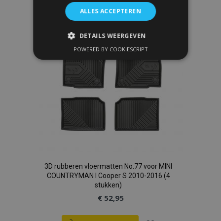
ALLES ACCEPTEREN
aan
verlanglijst
DETAILS WEERGEVEN
POWERED BY COOKIESCRIPT
STRIKT NOODZAKELIJK
PRESTATIE
TARGETING
FUNCTIONEEL
Strikt noodzakelijk
Prestatie
Targeting
Functioneel
3D rubberen vloermatten No.77 voor MINI
Strictly necessary cookies allow core website
COUNTRYMAN I Cooper S 2010-2016 (4
functionality such as user login and account
stukken)
management. The website cannot be used
properly without strictly necessary cookies.
€ 52,95
Aanbieder
/
Naam
Ver
Domein