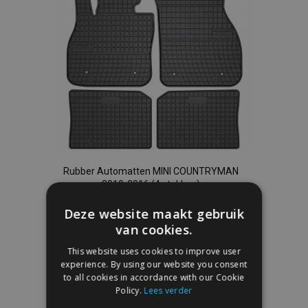
Rubber Automatten MINI COUNTRYMAN
2010-2016 (4 stukken)
Deze website maakt gebruik
€ 40,00
van cookies.
This website uses cookies to improve user
In Winkelwagen
experience. By using our website you consent
Voeg
to all cookies in accordance with our Cookie
Policy.
Lees verder
toe