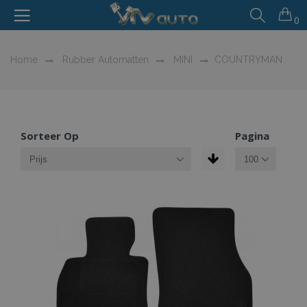
0
Home
Rubber Automatten
MINI
COUNTRYMAN
Sorteer Op
Pagina