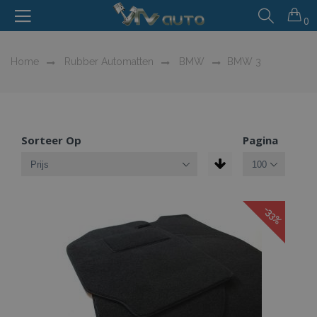
0
Home
Rubber Automatten
BMW
BMW 3
Sorteer Op
Pagina
-33%