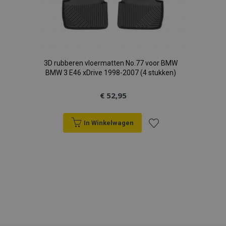
3D rubberen vloermatten No.77 voor BMW
BMW 3 E46 xDrive 1998-2007 (4 stukken)
€ 52,95
In Winkelwagen
Voeg
toe
aan
verlanglijst