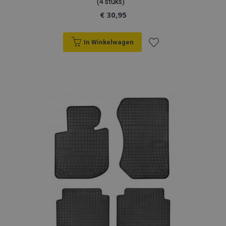
(4 stuks)
€ 30,95
In Winkelwagen
Voeg
toe
aan
verlanglijst