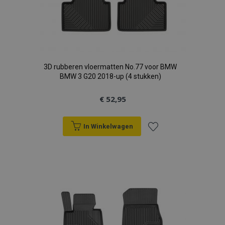
www.vtvauto.nl
recently_compared_product
Adobe Inc.
www.vtvauto.nl
X-Magento-Vary
Adobe Inc.
3D rubberen vloermatten No.77 voor BMW
www.vtvauto.nl
BMW 3 G20 2018-up (4 stukken)
€ 52,95
In Winkelwagen
Voeg
mage-messages
Adobe Inc.
www.vtvauto.nl
toe
aan
verlanglijst