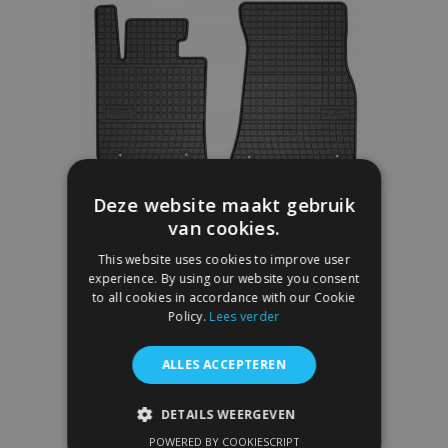
aan
verlanglijst
Deze website maakt gebruik
van cookies.
This website uses cookies to improve user
experience. By using our website you consent
to all cookies in accordance with our Cookie
Policy.
Lees verder
Rubber Automatten BMW 3 (G20) 4
stukken 2018-
ALLES ACCEPTEREN
€ 40,00
DETAILS WEERGEVEN
In Winkelwagen
POWERED BY COOKIESCRIPT