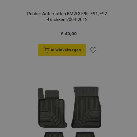
Rubber Automatten BMW 3 E90, E91, E92
4 stukken 2004-2012
€ 40,00
recently_viewed_product_previous
Adobe Inc.
www.vtvauto.nl
In Winkelwagen
PHPSESSID
PHP.net
Voeg
.vtvauto.nl
toe
aan
verlanglijst
recently_viewed_product
Adobe Inc.