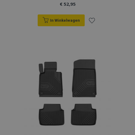
€ 52,95
In Winkelwagen
Voeg
toe
aan
verlanglijst