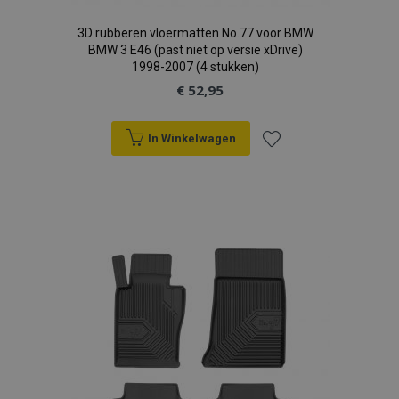
3D rubberen vloermatten No.77 voor BMW
BMW 3 E46 (past niet op versie xDrive)
1998-2007 (4 stukken)
€ 52,95
In Winkelwagen
Voeg
toe
aan
verlanglijst