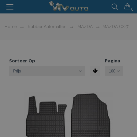
0
Home
Rubber Automatten
MAZDA
MAZDA CX-7
Sorteer Op
Pagina