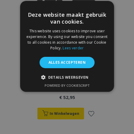
Deze website maakt gebruik
van cookies.
This website uses cookies to improve user
experience. By using our website you consent
to all cookies in accordance with our Cookie
Policy.
Lees verder
ALLES ACCEPTEREN
DETAILS WEERGEVEN
3D rubberen vloermatten No.77 voor
MAZDA CX-7 FWD (past niet op 4x4)
POWERED BY COOKIESCRIPT
STRIKT NOODZAKELIJK
2006-2012 (4 stukken)
€ 52,95
PRESTATIE
TARGETING
FUNCTIONEEL
In Winkelwagen
Voeg