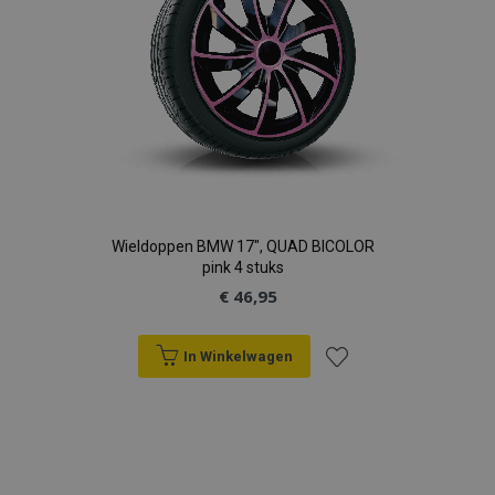
recently_viewed_product
Adobe Inc.
www.vtvauto.nl
recently_compared_product
Adobe Inc.
www.vtvauto.nl
X-Magento-Vary
Adobe Inc.
www.vtvauto.nl
Wieldoppen BMW 17", QUAD BICOLOR
pink 4 stuks
€ 46,95
In Winkelwagen
Voeg
mage-messages
Adobe Inc.
www.vtvauto.nl
toe
aan