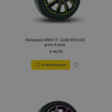
mage-cache-sessid
Adobe Inc.
www.vtvauto.nl
Wieldoppen BMW 17", QUAD BICOLOR
groen 4 stuks
recently_viewed_product_previous
Adobe Inc.
€ 46,95
www.vtvauto.nl
In Winkelwagen
PHPSESSID
PHP.net
.vtvauto.nl
Voeg
toe
aan
verlanglijst