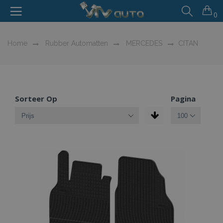
0
Home
Rubber Automatten
MERCEDES
CITAN
Sorteer Op
Pagina