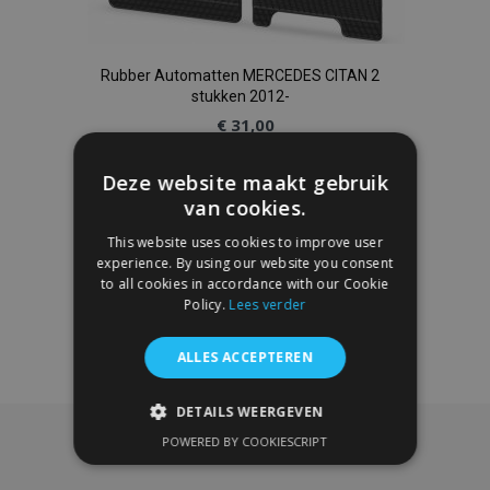
Rubber Automatten MERCEDES CITAN 2
stukken 2012-
€ 31,00
Deze website maakt gebruik
In Winkelwagen
van cookies.
Voeg
This website uses cookies to improve user
experience. By using our website you consent
toe
to all cookies in accordance with our Cookie
Policy.
Lees verder
aan
verlanglijst
ALLES ACCEPTEREN
DETAILS WEERGEVEN
POWERED BY COOKIESCRIPT
STRIKT NOODZAKELIJK