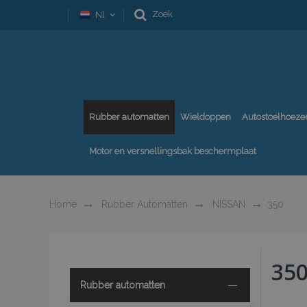
Zoek
Nl
Rubber automatten
Wieldoppen
Autostoelhoeze
Motor en versnellingsbak beschermplaat
Home
Rubber Automatten
NISSAN
350
35
Rubber automatten