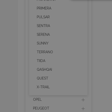
PRIMERA
PULSAR
SENTRA
Strictly necessary cookies
properly without strictly n
SERENA
Naam
SUNNY
TERRANO
product_data_storage
TIIDA
CookieScriptConsent
QASHQAI
QUEST
mage-translation-file-ve
X-TRAIL
recently_compared_prod
OPEL
section_data_ids
PEUGEOT