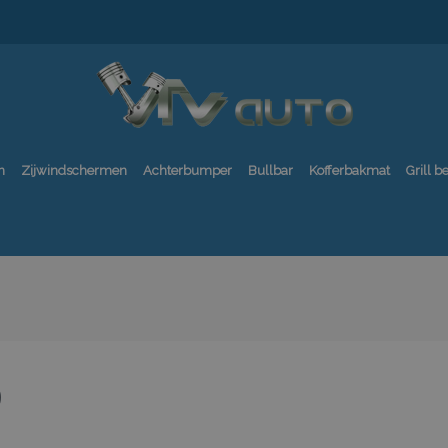
n
Zijwindschermen
Achterbumper
Bullbar
Kofferbakmat
Grill 
0