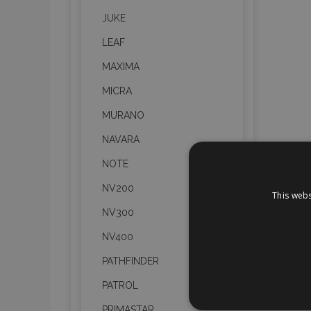
JUKE
LEAF
MAXIMA
MICRA
MURANO
NAVARA
NOTE
NV200
This webs
NV300
NV400
PATHFINDER
PATROL
STR
PRIMASTAR