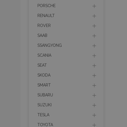
PORSCHE
mage-cache-sessid
RENAULT
ROVER
recently_viewed_product
SAAB
PHPSESSID
SSANGYONG
SCANIA
SEAT
SKODA
recently_viewed_product
SMART
recently_compared_prod
SUBARU
X-Magento-Vary
SUZUKI
TESLA
TOYOTA