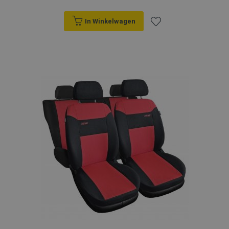
In Winkelwagen
Voeg
toe
aan
verlanglijst