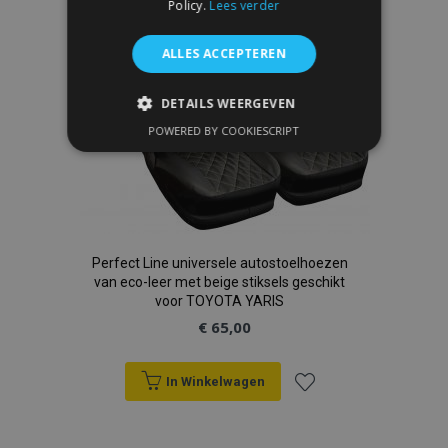
Policy.
Lees verder
verlanglijst
ALLES ACCEPTEREN
DETAILS WEERGEVEN
POWERED BY COOKIESCRIPT
STRIKT NOODZAKELIJK
PRESTATIE
TARGETING
FUNCTIONEEL
Perfect Line universele autostoelhoezen
van eco-leer met beige stiksels geschikt
voor TOYOTA YARIS
Strikt noodzakelijk
Prestatie
€ 65,00
Targeting
Functioneel
Strictly necessary cookies allow core website
In Winkelwagen
functionality such as user login and account
management. The website cannot be used
Voeg
properly without strictly necessary cookies.