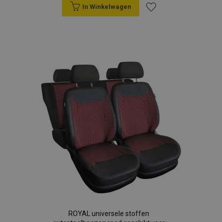
In Winkelwagen
Voeg
toe
aan
verlanglijst
ROYAL universele stoffen