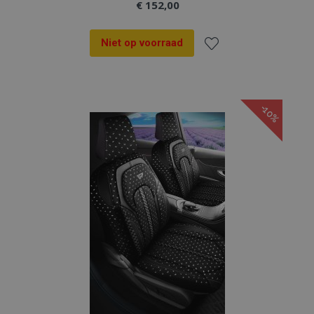
€ 152,00
Niet op voorraad
Voeg
toe
-10%
aan
verlanglijst