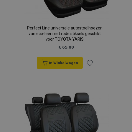
Perfect Line universele autostoelhoezen
van eco-leer met rode stiksels geschikt
voor TOYOTA YARIS
€ 65,00
In Winkelwagen
Voeg
toe
aan
verlanglijst