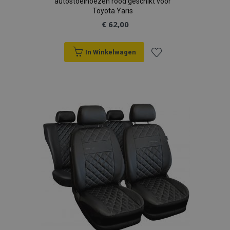
autostoelhoezen rood geschikt voor
Toyota Yaris
€ 62,00
In Winkelwagen
Voeg
toe
aan
verlanglijst