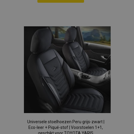
section_data_ids
Adobe Inc.
Voeg
www.vtvauto.nl
toe
aan
mage-cache-sessid
Adobe Inc.
www.vtvauto.nl
verlanglijst
recently_viewed_product_previous
Adobe Inc.
www.vtvauto.nl
PHPSESSID
PHP.net
.vtvauto.nl
Universele stoelhoezen Peru grijs-zwart |
Eco-leer + Piqué-stof | Voorstoelen 1+1,
geschikt voor TOYOTA YARIS