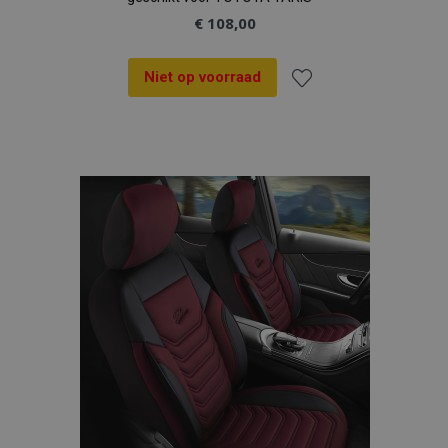
€ 108,00
Niet op voorraad
Voeg
recently_viewed_product
Adobe Inc.
www.vtvauto.nl
toe
aan
recently_compared_product
Adobe Inc.
www.vtvauto.nl
verlanglijst
X-Magento-Vary
Adobe Inc.
www.vtvauto.nl
mage-messages
Adobe Inc.
www.vtvauto.nl