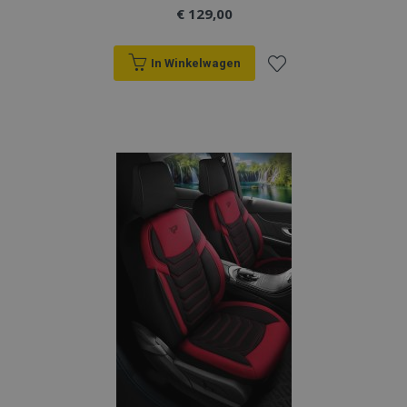
€ 129,00
In Winkelwagen
Voeg
toe
aan
verlanglijst