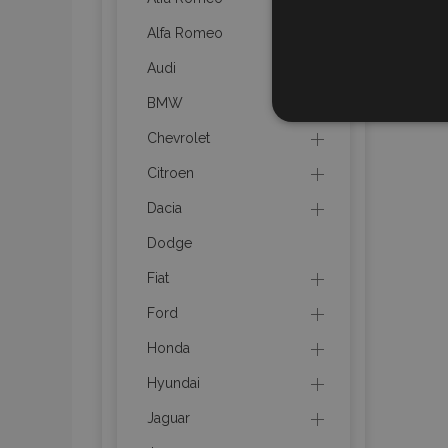
Alfa Romeo
Audi
BMW
STR
Chevrolet
Citroen
Dacia
Strictly necessary cookies
Dodge
properly without strictly n
Fiat
Naam
Ford
product_data_storage
Honda
CookieScriptConsent
Hyundai
Jaguar
mage-translation-file-ve