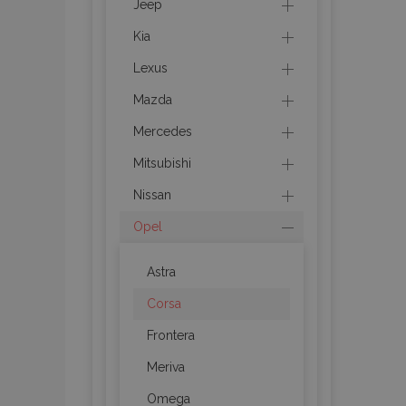
Jeep
Kia
recently_compared_prod
Lexus
section_data_ids
Mazda
Mercedes
mage-cache-sessid
Mitsubishi
Nissan
recently_viewed_product
Opel
PHPSESSID
Astra
Corsa
Frontera
recently_viewed_product
Meriva
Omega
recently_compared_prod