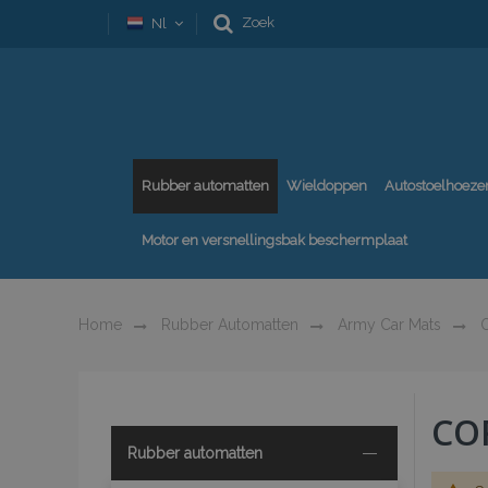
Zoek
Nl
Rubber automatten
Wieldoppen
Autostoelhoeze
Motor en versnellingsbak beschermplaat
Home
Rubber Automatten
Army Car Mats
O
CO
Rubber automatten