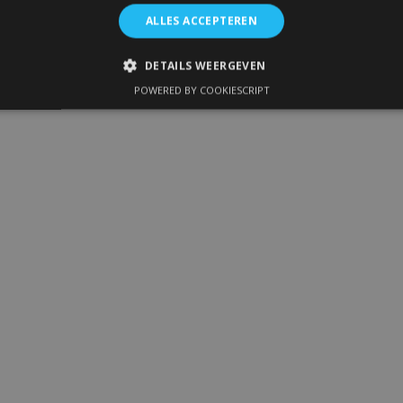
ALLES ACCEPTEREN
DETAILS WEERGEVEN
POWERED BY COOKIESCRIPT
IKT NOODZAKELIJK
PRESTATIE
TARGETING
FUNC
Strikt noodzakelijk
Prestatie
Targeting
Functioneel
 allow core website functionality such as user login and account management. The 
ecessary cookies.
Aanbieder
/
Vervaldatum
Omschrijving
Domein
1 dag
Slaat configuratie op voor prod
Adobe Inc.
betrekking tot recent bekeken /
www.vtvauto.nl
1 maand
Deze cookie wordt gebruikt doo
CookieScript
service om de cookievoorkeure
www.vtvauto.nl
onthouden. De cookie-banner va
noodzakelijk om correct te werk
rsion
Sessie
Houdt de versie van vertalingen b
Adobe Inc.