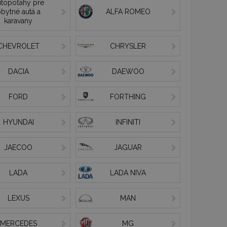
topoťahy pre
bytné autá a
ALFA ROMEO
karavany
CHEVROLET
CHRYSLER
DACIA
DAEWOO
FORD
FORTHING
HYUNDAI
INFINITI
JAECOO
JAGUAR
LADA
LADA NIVA
LEXUS
MAN
MERCEDES
MG