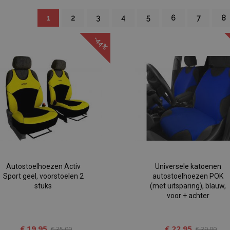
U lees momenteel pagina
Pagina
Pagina
Pagina
Pagina
Pagina
Pagina
Pagina
Pa
1
2
3
4
5
6
7
8
-44%
Autostoelhoezen Activ
Universele katoenen
Sport geel, voorstoelen 2
autostoelhoezen POK
stuks
(met uitsparing), blauw,
voor + achter
€ 19,95
€ 22,95
€ 35,00
€ 39,00