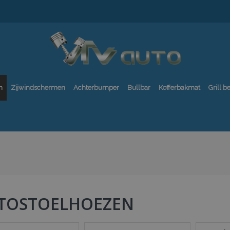
n
Zijwindschermen
Achterbumper
Bullbar
Kofferbakmat
Grill 
TOSTOELHOEZEN