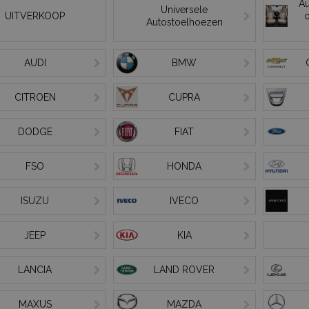
Au
Universele
UITVERKOOP
o
Autostoelhoezen
AUDI
BMW
CITROEN
CUPRA
DODGE
FIAT
FSO
HONDA
ISUZU
IVECO
JEEP
KIA
LANCIA
LAND ROVER
MAXUS
MAZDA