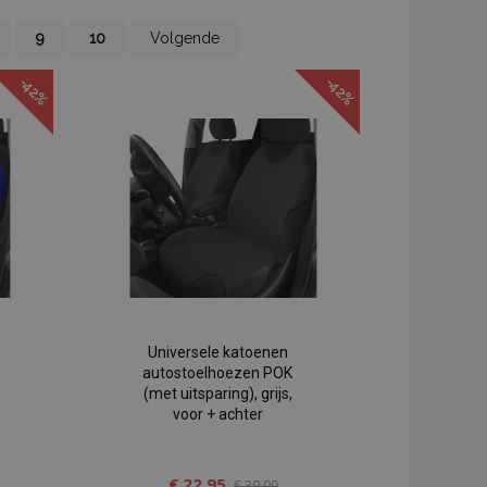
gina
Pagina
Pagina
Pagina
9
10
Volgende
-42%
-42%
Universele katoenen
autostoelhoezen POK
(met uitsparing), grijs,
voor + achter
€ 22,95
€ 39,00