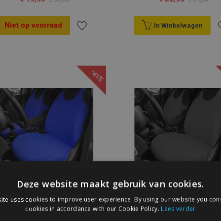
Niet op voorraad
In Winkelwagen
Voeg
V
toe
t
-41%
aan
a
verlanglijst
v
Deze website maakt gebruik van cookies.
Universele katoenen
Universele katoenen
ite uses cookies to improve user experience. By using our website you cons
autostoelhoezen POK,
autostoelhoezen POK,
cookies in accordance with our Cookie Policy.
Lees verder
blauw, voor + achter
grijs, voor + achter