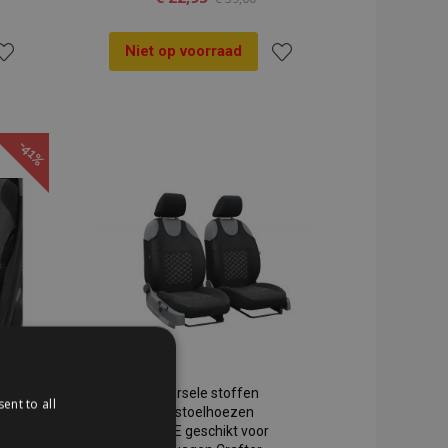
Niet op voorraad
oeg
Voeg
oe
toe
-41%
an
aan
erlanglijst
verlanglijst
Universele stoffen
ent to all
autostoelhoezen
MOTIVE geschikt voor