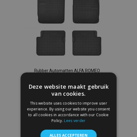
Rubber Automatten ALFA ROMEO
GIULIETTA 4 stukken 2010-2020
€ 36,00
Deze website maakt gebruik
van cookies.
In Winkelwagen
This website uses cookies to improve user
experience. By using our website you consent
Voeg
to all cookies in accordance with our Cookie
Policy.
Lees verder
toe
ALLES ACCEPTEREN
aan