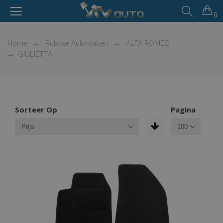
0
Home
Rubber Automatten
ALFA ROMEO
GIULIETTA
Sorteer Op
Pagina