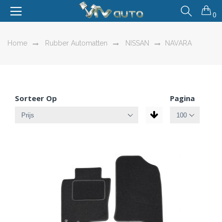
0
Home
Rubber Automatten
NISSAN
NAVARA
Sorteer Op
Pagina