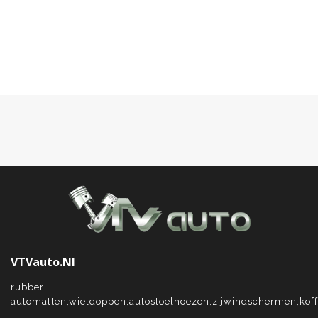
toe
aan
verlanglijst
VTVauto.nl
rubber
automatten,wieldoppen,autostoelhoezen,zijwindschermen,kof