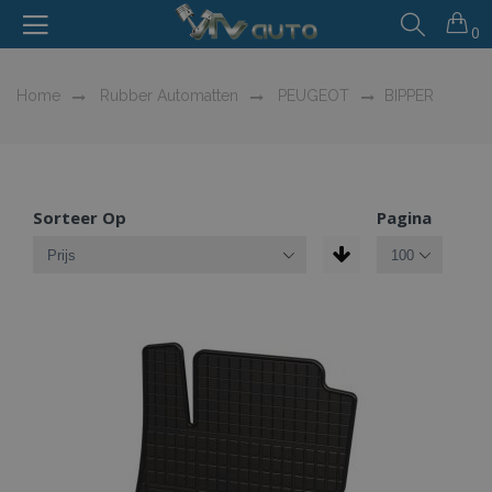
0
Home
Rubber Automatten
PEUGEOT
BIPPER
Sorteer Op
Pagina