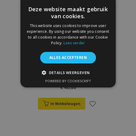
Deze website maakt gebruik
van cookies.
This website uses cookies to improve user
experience. By using our website you consent
to all cookies in accordance with our Cookie
Policy.
Lees verder
ALLES ACCEPTEREN
DETAILS WEERGEVEN
Rubber Automatten PEUGEOT BIPPER 4
stukken 2007-
POWERED BY COOKIESCRIPT
STRIKT NOODZAKELIJK
€ 40,00
PRESTATIE
TARGETING
In Winkelwagen
FUNCTIONEEL
Voeg
toe