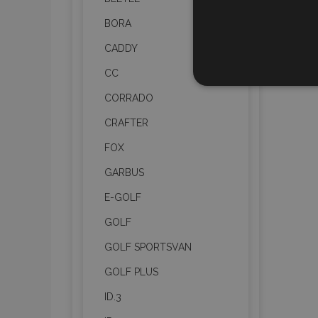
BORA
CADDY
CC
STR
CORRADO
CRAFTER
FOX
Strictly necessary cookies
GARBUS
properly without strictly n
E-GOLF
Naam
GOLF
product_data_storage
GOLF SPORTSVAN
CookieScriptConsent
GOLF PLUS
ID.3
mage-translation-file-ve