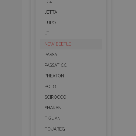
ID.4
JETTA
recently_compared_prod
LUPO
section_data_ids
LT
NEW BEETLE
mage-cache-sessid
PASSAT
PASSAT CC
recently_viewed_product
PHEATON
PHPSESSID
POLO
SCIROCCO
SHARAN
TIGUAN
recently_viewed_product
TOUAREG
recently_compared_prod