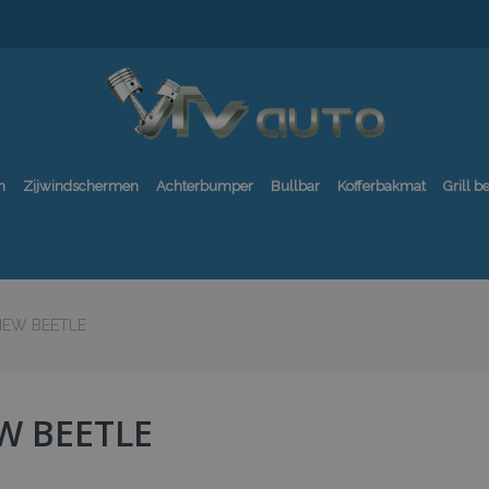
n
Zijwindschermen
Achterbumper
Bullbar
Kofferbakmat
Grill 
NEW BEETLE
W BEETLE