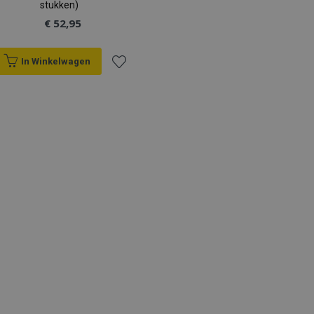
stukken)
€ 52,95
In Winkelwagen
Voeg
toe
aan
verlanglijst