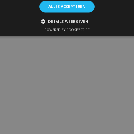
ALLES ACCEPTEREN
DETAILS WEERGEVEN
POWERED BY COOKIESCRIPT
IKT NOODZAKELIJK
PRESTATIE
TARGETING
FUNC
Strikt noodzakelijk
Prestatie
Targeting
Functioneel
 allow core website functionality such as user login and account management. The 
ecessary cookies.
Aanbieder
/
Vervaldatum
Omschrijving
Domein
1 dag
Slaat configuratie op voor prod
Adobe Inc.
betrekking tot recent bekeken /
www.vtvauto.nl
1 maand
Deze cookie wordt gebruikt doo
CookieScript
service om de cookievoorkeure
www.vtvauto.nl
onthouden. De cookie-banner va
noodzakelijk om correct te werk
rsion
Sessie
Houdt de versie van vertalingen b
Adobe Inc.