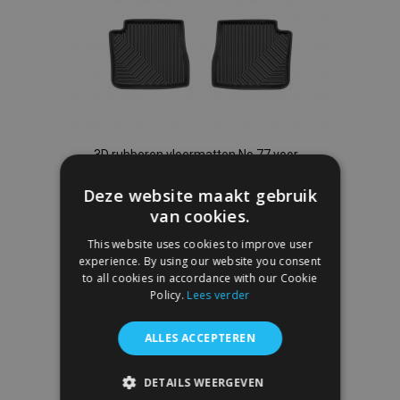
3D rubberen vloermatten No.77 voor
CITROEN C4 EV 2021-up (4 stukken)
Deze website maakt gebruik
€ 52,95
van cookies.
This website uses cookies to improve user
In Winkelwagen
experience. By using our website you consent
Voeg
to all cookies in accordance with our Cookie
Policy.
Lees verder
toe
ALLES ACCEPTEREN
aan
verlanglijst
DETAILS WEERGEVEN