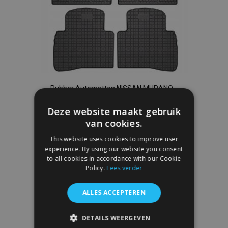
Rubber Automatten NISSAN MURANO
Z51 2008-2014 (4 stukken)
Deze website maakt gebruik
€ 40,00
van cookies.
This website uses cookies to improve user
In Winkelwagen
experience. By using our website you consent
Voeg
to all cookies in accordance with our Cookie
Policy.
Lees verder
toe
ALLES ACCEPTEREN
aan
verlanglijst
DETAILS WEERGEVEN