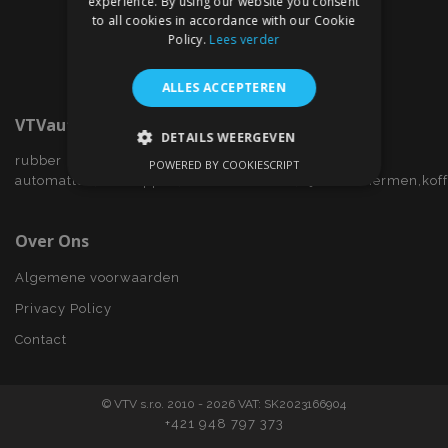
experience. By using our website you consent
to all cookies in accordance with our Cookie
Policy.
Lees verder
ALLES ACCEPTEREN
VTVauto.nl
DETAILS WEERGEVEN
rubber
POWERED BY COOKIESCRIPT
STRIKT NOODZAKELIJK
automatten,wieldoppen,autostoelhoezen,zijwindschermen,kof
PRESTATIE
TARGETING
Over Ons
FUNCTIONEEL
Algemene voorwaarden
Privacy Policy
Contact
Strikt noodzakelijk
Prestatie
Targeting
Functioneel
© VTV s.r.o. 2010 - 2026 VAT: SK2023166904
Strictly necessary cookies allow core website
+421 948 797 373
functionality such as user login and account
management. The website cannot be used