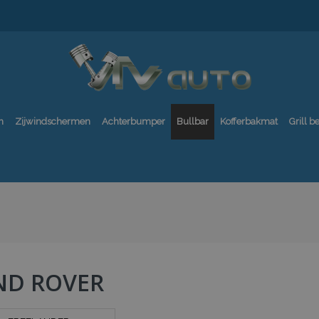
n
Zijwindschermen
Achterbumper
Bullbar
Kofferbakmat
Grill 
ND ROVER