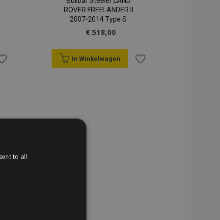
Bullbar Steeler LAND
ROVER FREELANDER II
2007-2014 Type S
€ 518,00
In Winkelwagen
oeg
Voeg
oe
toe
an
aan
erlanglijst
verlanglijst
ent to all