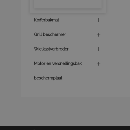
section_data_ids
Kofferbakmat
mage-cache-sessid
Grill beschermer
recently_viewed_product
Wielkastverbreder
PHPSESSID
Motor en versnellingsbak
beschermplaat
recently_viewed_product
recently_compared_prod
X-Magento-Vary