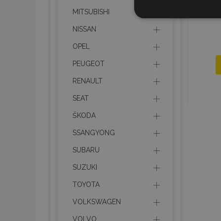
MITSUBISHI
STR
NISSAN
OPEL
PEUGEOT
Strictly necessary cookies
RENAULT
properly without strictly n
SEAT
Naam
ŠKODA
product_data_storage
SSANGYONG
CookieScriptConsent
SUBARU
SUZUKI
mage-translation-file-ve
TOYOTA
VOLKSWAGEN
recently_compared_prod
VOLVO