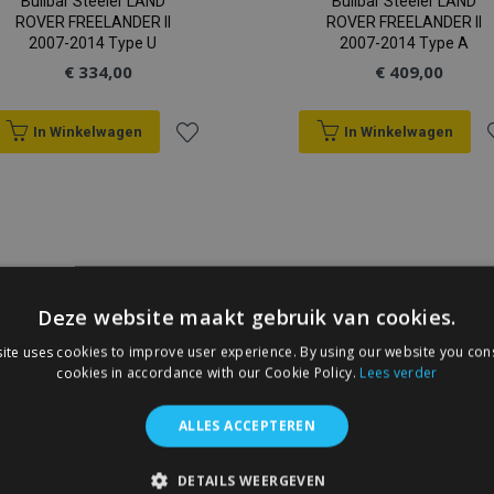
Bullbar Steeler LAND
Bullbar Steeler LAND
ROVER FREELANDER II
ROVER FREELANDER II
2007-2014 Type U
2007-2014 Type A
€ 334,00
€ 409,00
In Winkelwagen
In Winkelwagen
Voeg
V
toe
t
aan
a
verlanglijst
v
Deze website maakt gebruik van cookies.
ite uses cookies to improve user experience. By using our website you cons
cookies in accordance with our Cookie Policy.
Lees verder
ALLES ACCEPTEREN
DETAILS WEERGEVEN