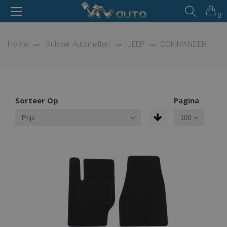
0
Home
Rubber Automatten
JEEP
COMMANDER
Sorteer Op
Pagina