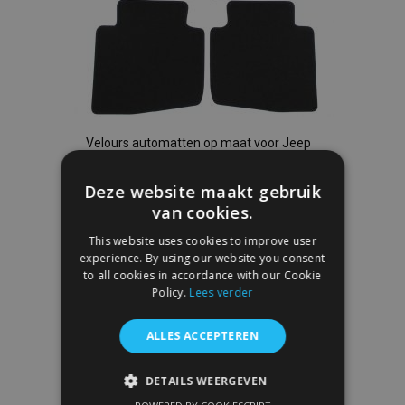
Velours automatten op maat voor Jeep
Commander 2006-2010 (4 stuks)
€ 30,95
Deze website maakt gebruik
van cookies.
In Winkelwagen
This website uses cookies to improve user
experience. By using our website you consent
Voeg
to all cookies in accordance with our Cookie
Policy.
Lees verder
toe
aan
ALLES ACCEPTEREN
verlanglijst
DETAILS WEERGEVEN