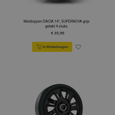
Wieldoppen DACIA 14", SUPERNOVA grijs
gelakt 4 stuks
€ 35,95
In Winkelwagen
Voeg
toe
aan
verlanglijst