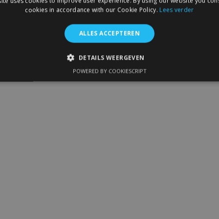
ite uses cookies to improve user experience. By using our website you cons
cookies in accordance with our Cookie Policy.
Lees verder
ALLES ACCEPTEREN
DETAILS WEERGEVEN
POWERED BY COOKIESCRIPT
IKT NOODZAKELIJK
PRESTATIE
TARGETING
FUNC
Strikt noodzakelijk
Prestatie
Targeting
Functioneel
 allow core website functionality such as user login and account management. The 
ecessary cookies.
Aanbieder
/
Vervaldatum
Omschrijving
Domein
1 dag
Slaat configuratie op voor prod
Adobe Inc.
betrekking tot recent bekeken /
www.vtvauto.nl
1 maand
Deze cookie wordt gebruikt doo
CookieScript
service om de cookievoorkeure
www.vtvauto.nl
onthouden. De cookie-banner va