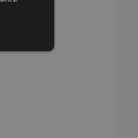
ent to all
TIONEEL
website cannot be used
uctgegevens met
 vergeleken producten.
r de Cookie-Script.com-
n van bezoekers te
n Cookie-Script.com is