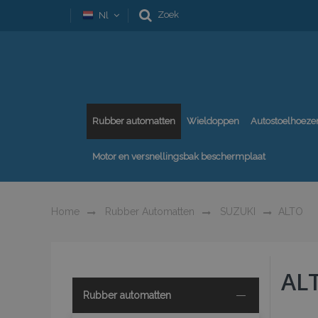
Zoek
Nl
Rubber automatten
Wieldoppen
Autostoelhoeze
Motor en versnellingsbak beschermplaat
Home
Rubber Automatten
SUZUKI
ALTO
AL
Rubber automatten