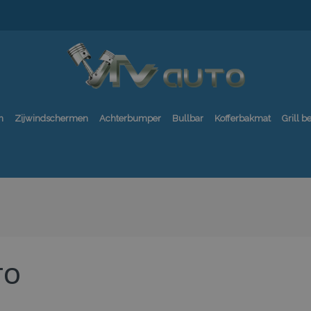
n
Zijwindschermen
Achterbumper
Bullbar
Kofferbakmat
Grill 
TO