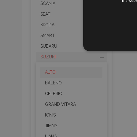
This webs
SCANIA
SEAT
SKODA
SMART
SUBARU
STR
SUZUKI
ALTO
BALENO
Strictly necessary cookies
properly without strictly n
CELERIO
Naam
GRAND VITARA
IGNIS
product_data_storage
JIMNY
CookieScriptConsent
LIANA