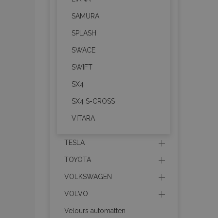
SAMURAI
mage-translation-file-ve
SPLASH
recently_compared_prod
SWACE
SWIFT
section_data_ids
SX4
mage-cache-sessid
SX4 S-CROSS
VITARA
recently_viewed_product
TESLA
PHPSESSID
TOYOTA
VOLKSWAGEN
VOLVO
Velours automatten
recently_viewed_product