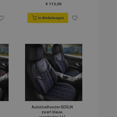
€ 113,00
In Winkelwagen
oeg
Voeg
oe
toe
an
aan
erlanglijst
verlanglijst
Autostoelhoezen BERLIN
zwart-blauw,