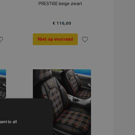
PRESTIGE beige-zwart
€ 116,00
Niet op voorraad
oeg
Voeg
oe
toe
an
aan
rlanglijst
verlanglijst
ent to all