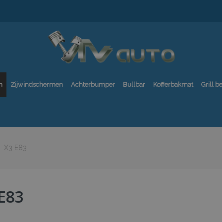
n
Zijwindschermen
Achterbumper
Bullbar
Kofferbakmat
Grill 
X3 E83
E83