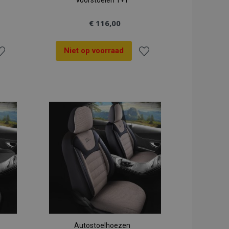
voorstoelen 1+1
€ 116,00
Niet op voorraad
oeg
Voeg
oe
toe
an
aan
rlanglijst
verlanglijst
Autostoelhoezen