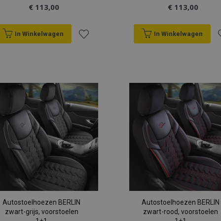
€ 113,00
€ 113,00
In Winkelwagen
In Winkelwagen
Voeg
V
toe
t
aan
a
verlanglijst
v
Autostoelhoezen BERLIN
Autostoelhoezen BERLIN
zwart-grijs, voorstoelen
zwart-rood, voorstoelen