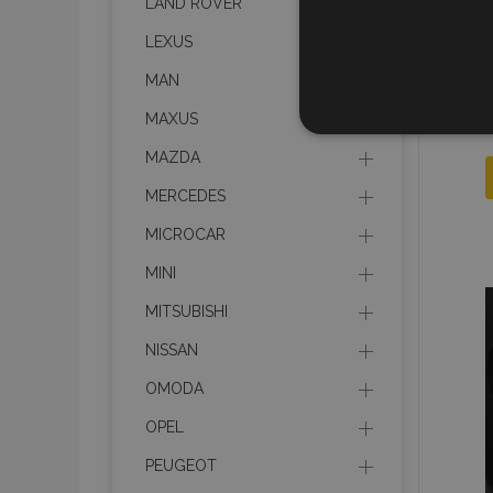
LAND ROVER
LEXUS
MAN
MAXUS
STR
MAZDA
MERCEDES
MICROCAR
Strictly necessary cookies
MINI
properly without strictly n
MITSUBISHI
Naam
NISSAN
product_data_storage
OMODA
CookieScriptConsent
OPEL
PEUGEOT
mage-translation-file-ve