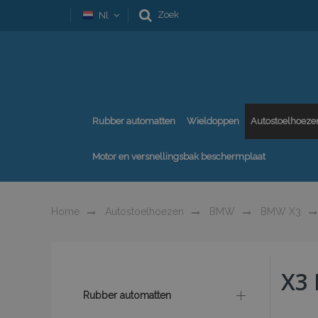
Zoek
Nl
Rubber automatten
Wieldoppen
Autostoelhoeze
Motor en versnellingsbak beschermplaat
Home
Autostoelhoezen
BMW
BMW X3
X3 
Rubber automatten