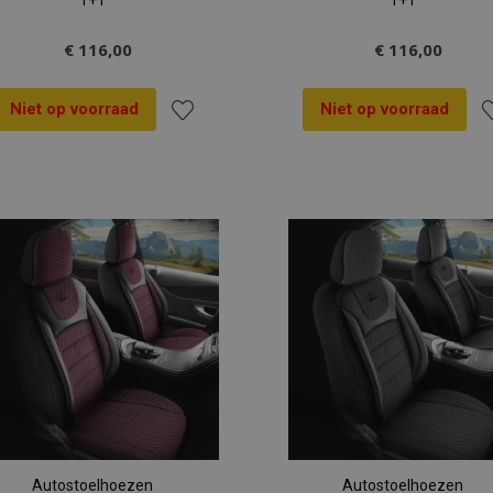
1+1
1+1
€ 116,00
€ 116,00
Niet op voorraad
Niet op voorraad
Voeg
V
toe
t
aan
a
verlanglijst
ve
Autostoelhoezen
Autostoelhoezen