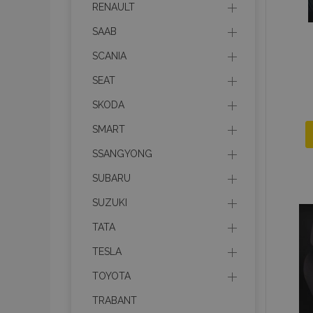
RENAULT
SAAB
recently_compared_prod
SCANIA
section_data_ids
SEAT
SKODA
mage-cache-sessid
SMART
SSANGYONG
recently_viewed_product
SUBARU
PHPSESSID
SUZUKI
TATA
TESLA
TOYOTA
recently_viewed_product
TRABANT
recently_compared_prod