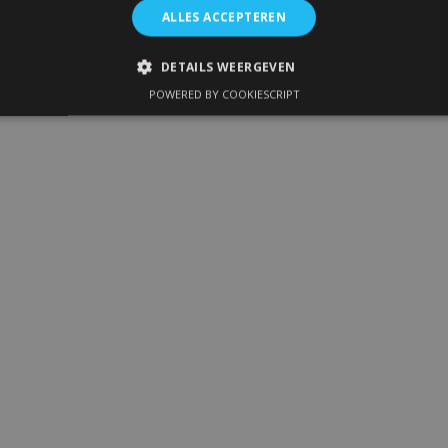
ALLES ACCEPTEREN
DETAILS WEERGEVEN
POWERED BY COOKIESCRIPT
IKT NOODZAKELIJK
PRESTATIE
TARGETING
FUNC
Strikt noodzakelijk
Prestatie
Targeting
Functioneel
 allow core website functionality such as user login and account management. The 
ecessary cookies.
Aanbieder
/
Vervaldatum
Omschrijving
Domein
1 dag
Slaat configuratie op voor prod
Adobe Inc.
betrekking tot recent bekeken /
www.vtvauto.nl
1 maand
Deze cookie wordt gebruikt doo
CookieScript
service om de cookievoorkeure
www.vtvauto.nl
onthouden. De cookie-banner va
noodzakelijk om correct te werk
rsion
Sessie
Houdt de versie van vertalingen b
Adobe Inc.