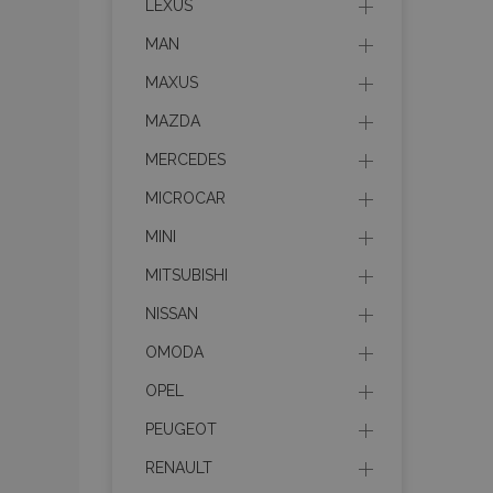
LEXUS
MAN
recently_compared_prod
MAXUS
section_data_ids
MAZDA
MERCEDES
mage-cache-sessid
MICROCAR
MINI
recently_viewed_product
MITSUBISHI
PHPSESSID
NISSAN
OMODA
OPEL
PEUGEOT
recently_viewed_product
RENAULT
recently_compared_prod