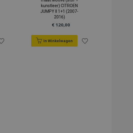
maat Motive (stof +
kunstleer) CITROEN
JUMPY II 1+1 (2007-
2016)
€ 120,00
In Winkelwagen
oeg
Voeg
oe
toe
an
aan
erlanglijst
verlanglijst