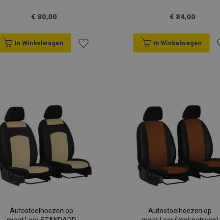
€ 80,00
€ 84,00
In Winkelwagen
In Winkelwagen
Voeg
V
toe
t
aan
a
verlanglijst
v
Autostoelhoezen op
Autostoelhoezen op