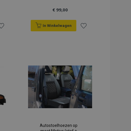
€ 99,00
In Winkelwagen
oeg
Voeg
oe
toe
an
aan
erlanglijst
verlanglijst
Autostoelhoezen op