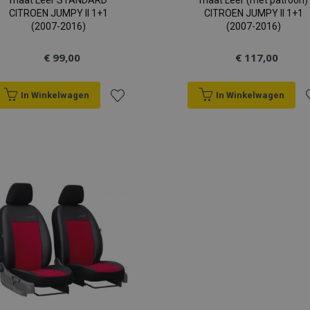
maat Leer STANDARD
maat Leer (met patroon)
CITROEN JUMPY II 1+1
CITROEN JUMPY II 1+1
(2007-2016)
(2007-2016)
€ 99,00
€ 117,00
In Winkelwagen
In Winkelwagen
Voeg
V
toe
t
aan
a
verlanglijst
v