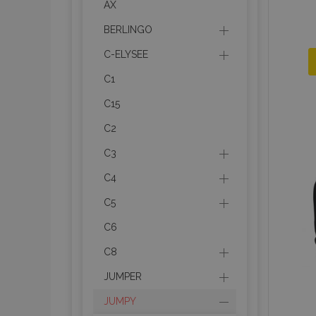
AX
BERLINGO
C-ELYSEE
C1
C15
C2
C3
C4
C5
C6
C8
JUMPER
JUMPY