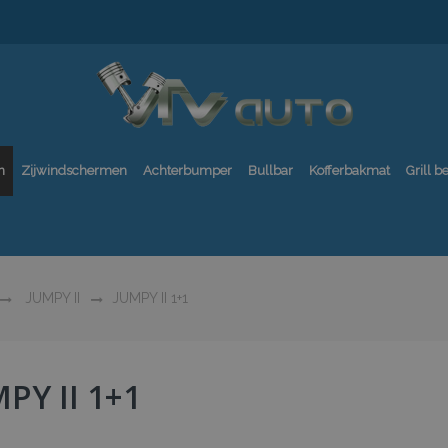
n
Zijwindschermen
Achterbumper
Bullbar
Kofferbakmat
Grill 
JUMPY II
JUMPY II 1+1
PY II 1+1