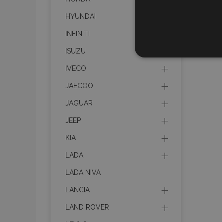
HYUNDAI
INFINITI
ISUZU
STR
IVECO
JAECOO
JAGUAR
Strictly necessary cookies
JEEP
properly without strictly n
KIA
Naam
LADA
product_data_storage
LADA NIVA
CookieScriptConsent
LANCIA
LAND ROVER
mage-translation-file-ve