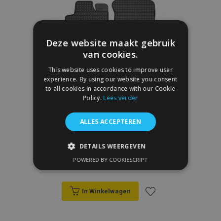
verlanglijst
Deze website maakt gebruik
van cookies.
This website uses cookies to improve user
experience. By using our website you consent
to all cookies in accordance with our Cookie
Policy.
Lees verder
ALLES ACCEPTEREN
Rubber Automatten FORD RANGER 2015-
DETAILS WEERGEVEN
up (4 stukken)
POWERED BY COOKIESCRIPT
€ 40,00
STRIKT NOODZAKELIJK
PRESTATIE
TARGETING
In Winkelwagen
FUNCTIONEEL
Voeg