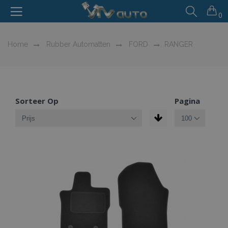
0
Home
Rubber Automatten
FORD
RANGER
Sorteer Op
Pagina