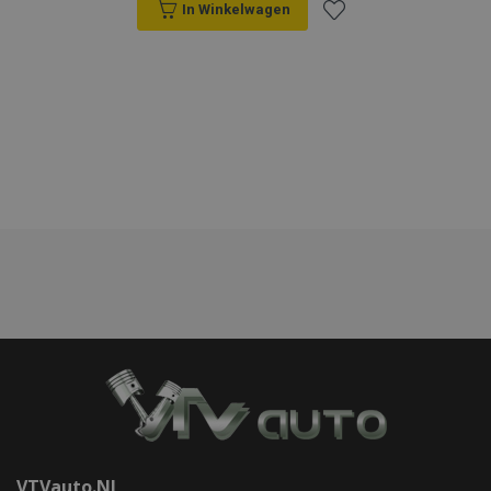
In Winkelwagen
mage-translation-file-version
Adobe Inc.
www.vtvauto.nl
Voeg
toe
Google Privacy Policy
aan
recently_compared_product_previous
Adobe Inc.
www.vtvauto.nl
verlanglijst
section_data_ids
Adobe Inc.
www.vtvauto.nl
mage-cache-sessid
Adobe Inc.
www.vtvauto.nl
VTVauto.nl